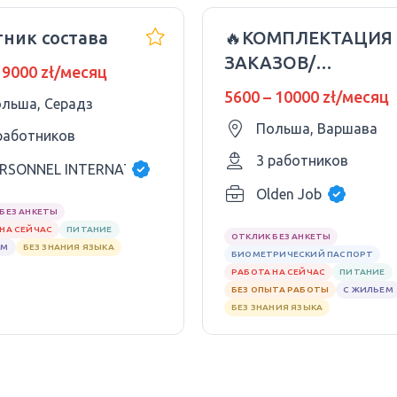
тник состава
🔥КОМПЛЕКТАЦИЯ
ЗАКАЗОВ/
 9000 zł/месяц
СТАБИЛЬНО ПО 8-
5600 – 10000 zł/месяц
льша, Серадз
10 ЧАСОВ🔥
Польша, Варшава
работников
3 работников
RSONNEL INTERNATIONAL BPO SPÓŁKA Z OGR
Z OGR
Olden Job
БЕЗ АНКЕТЫ
НА СЕЙЧАС
ПИТАНИЕ
ОТКЛИК БЕЗ АНКЕТЫ
ЕМ
БЕЗ ЗНАНИЯ ЯЗЫКА
БИОМЕТРИЧЕСКИЙ ПАСПОРТ
РАБОТА НА СЕЙЧАС
ПИТАНИЕ
БЕЗ ОПЫТА РАБОТЫ
С ЖИЛЬЕМ
БЕЗ ЗНАНИЯ ЯЗЫКА