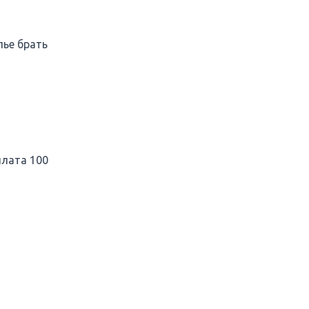
лье брать
плата 100