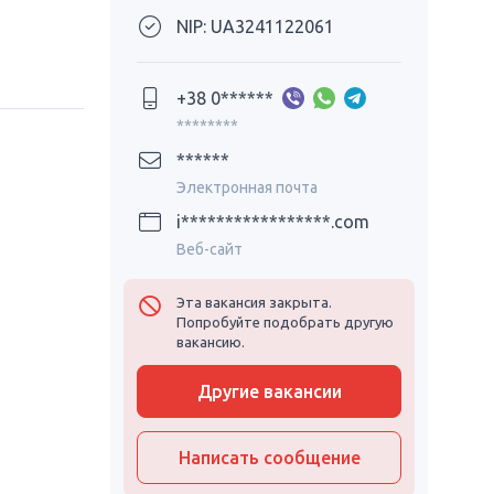
NIP: UA3241122061
+38 0******
********
******
Электронная почта
i*****************.com
Веб-сайт
Эта вакансия закрыта.
Попробуйте подобрать другую
вакансию.
Другие вакансии
Написать сообщение