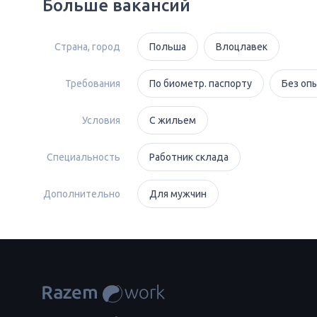
Больше вакансий
Страна, город
Польша
Влоцлавек
Требования
По биометр. паспорту
Без оп
Условия
С жильем
Специальность
Работник склада
Дополнительно
Для мужчин