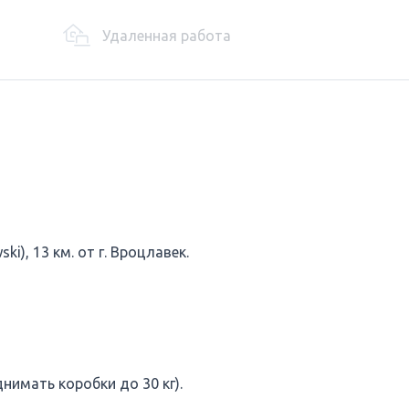
Удаленная работа
ki), 13 км. от г. Вроцлавек.
имать коробки до 30 кг).