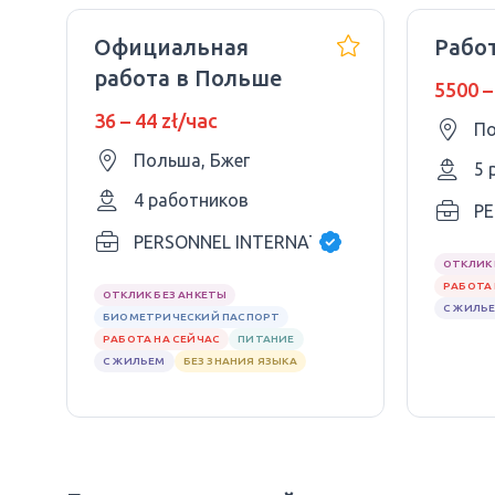
Официальная
Рабо
работа в Польше
5500 –
36 – 44 zł/час
По
Польша, Бжег
5 
4 работников
PE
PERSONNEL INTERNATIONAL BPO SPÓŁKA 
ОТКЛИК 
РАБОТА 
ОТКЛИК БЕЗ АНКЕТЫ
С ЖИЛЬ
БИОМЕТРИЧЕСКИЙ ПАСПОРТ
РАБОТА НА СЕЙЧАС
ПИТАНИЕ
С ЖИЛЬЕМ
БЕЗ ЗНАНИЯ ЯЗЫКА