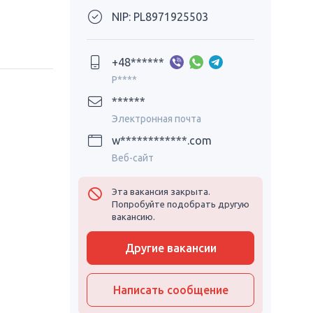
NIP: PL8971925503
+48******
P****
******
Электронная почта
w************.com
Веб-сайт
Эта вакансия закрыта.
Попробуйте подобрать другую
вакансию.
Другие вакансии
Написать сообщение