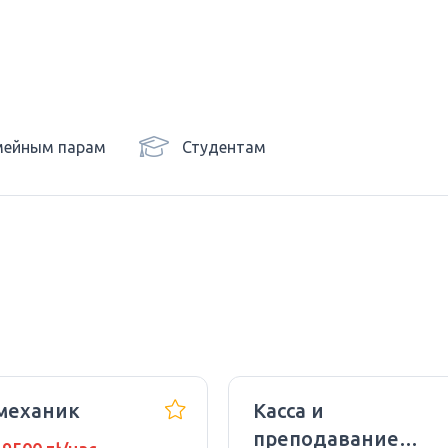
мейным парам
Студентам
механик
Касса и
преподавание