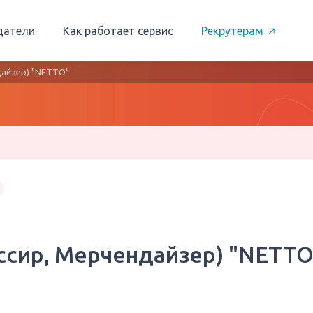
датели
Как работает сервис
Рекрутерам
дайзер) "NETTO"
ассир, Мерчендайзер) "NETTO