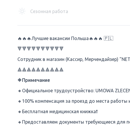
Сезонная работа
🔥🔥🔥Лучшие вакансии Польша🔥🔥🔥 🇵🇱
🔻🔻🔻🔻🔻🔻🔻🔻🔻🔻
Сотрудник в магазин (Кассир, Мерчендайзер) "NE
🔺🔺🔺🔺🔺🔺🔺🔺🔺🔺
🔶Примечание
🔸Официальное трудоустройство: UMOWA ZLECEN
🔸100% компенсация за проезд до места работы 
🔸Бесплатная медицинская книжка❗
🔸Предоставляем документы требующиеся для по