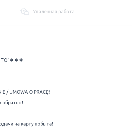
Удаленная работа
TTO"🔶🔶🔶
IE / UMOWA O PRACĘ❗
и обратно❗
дачи на карту побыта❗