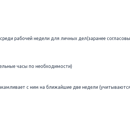
реди рабочей недели для личных дел(заранее согласов
тельные часы по необходимости)
накамливает с ним на ближайшие две недели (учитываютс