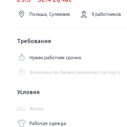
Польша, Сулеювек
9 работников
Требования
Нужен работник срочно
Возможно по биометрическому паспорту
Условия
Жилье
Рабочая одежда