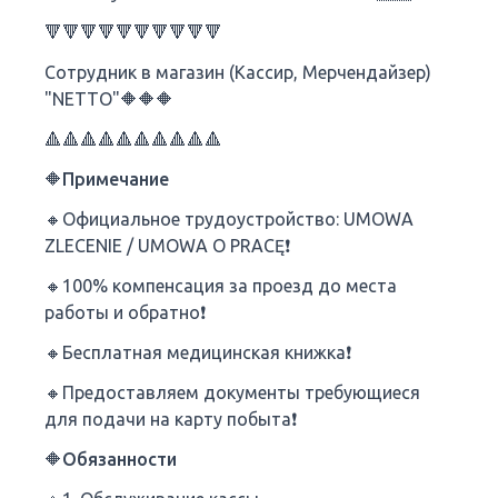
🔻🔻🔻🔻🔻🔻🔻🔻🔻🔻
Сотрудник в магазин (Кассир, Мерчендайзер)
"NETTO"🔶🔶🔶
🔺🔺🔺🔺🔺🔺🔺🔺🔺🔺
🔶Примечание
🔸Официальное трудоустройство: UMOWA
ZLECENIE / UMOWA O PRACĘ❗
🔸100% компенсация за проезд до места
работы и обратно❗
🔸Бесплатная медицинская книжка❗
🔸Предоставляем документы требующиеся
для подачи на карту побыта❗
🔶Обязанности