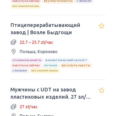
РАБОТА НА СЕЙЧАС
БЕЗ ОПЫТА РАБОТЫ
С ЖИЛЬЕМ
БЕЗ ЗНАНИЯ ЯЗЫКА
Птицеперерабатывающий
завод | Возле Быдгощи
22.7 – 25.7 zł/час
Польша, Короново
ОТКЛИК БЕЗ АНКЕТЫ
БИОМЕТРИЧЕСКИЙ ПАСПОРТ
РАБОТА НА СЕЙЧАС
ПИТАНИЕ
БЕЗ ОПЫТА РАБОТЫ
С ЖИЛЬЕМ
БЕЗ ЗНАНИЯ ЯЗЫКА
Мужчины с UDT на завод
пластиковых изделий. 27 зл/
час
27 zł/час