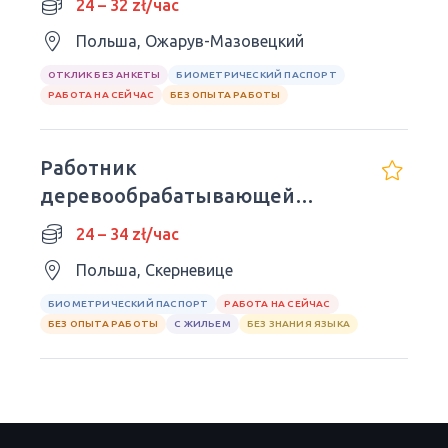
24 – 32 zł/час
Польша, Ожарув-Мазовецкий
ОТКЛИК БЕЗ АНКЕТЫ
БИОМЕТРИЧЕСКИЙ ПАСПОРТ
РАБОТА НА СЕЙЧАС
БЕЗ ОПЫТА РАБОТЫ
Работник
деревообрабатывающей
продукции
24 – 34 zł/час
Польша, Скерневице
БИОМЕТРИЧЕСКИЙ ПАСПОРТ
РАБОТА НА СЕЙЧАС
БЕЗ ОПЫТА РАБОТЫ
С ЖИЛЬЕМ
БЕЗ ЗНАНИЯ ЯЗЫКА