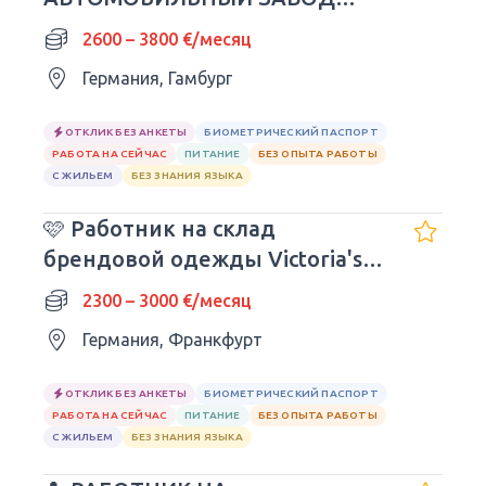
VOLKSWAGEN
2600 – 3800 €/месяц
Германия, Гамбург
ОТКЛИК БЕЗ АНКЕТЫ
БИОМЕТРИЧЕСКИЙ ПАСПОРТ
РАБОТА НА СЕЙЧАС
ПИТАНИЕ
БЕЗ ОПЫТА РАБОТЫ
С ЖИЛЬЕМ
БЕЗ ЗНАНИЯ ЯЗЫКА
🩷 Работник на склад
брендовой одежды Victoria's
Secret
2300 – 3000 €/месяц
Германия, Франкфурт
ОТКЛИК БЕЗ АНКЕТЫ
БИОМЕТРИЧЕСКИЙ ПАСПОРТ
РАБОТА НА СЕЙЧАС
ПИТАНИЕ
БЕЗ ОПЫТА РАБОТЫ
С ЖИЛЬЕМ
БЕЗ ЗНАНИЯ ЯЗЫКА