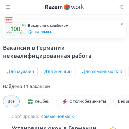
NEW
Вакансии с кэшбеком
ПОДРОБНЕЕ
Вакансии в Германии
неквалифицированная работа
Для мужчин
Для женщин
Для семейных пар
Найдено 11 вакансий
Все
Кешбек
Отклик без анкеты
Без о
Сортировка:
самые новые
Установщик окон в Германии.