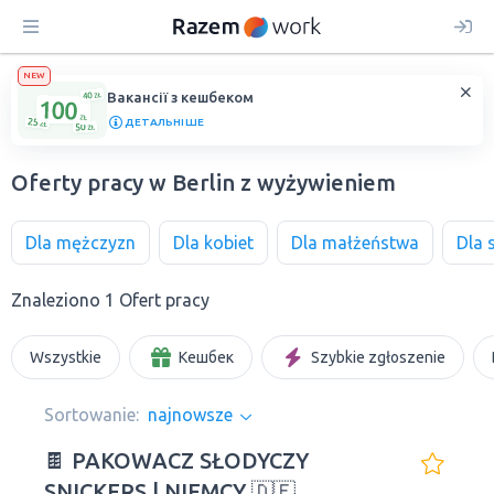
NEW
Вакансії з кешбеком
ДЕТАЛЬНІШЕ
Oferty pracy w Berlin z wyżywieniem
Dla mężczyzn
Dla kobiet
Dla małżeństwa
Dla 
Znaleziono 1 Ofert pracy
Wszystkie
Кешбек
Szybkie zgłoszenie
Sortowanie:
najnowsze
🍫 PAKOWACZ SŁODYCZY
SNICKERS | NIEMCY 🇩🇪