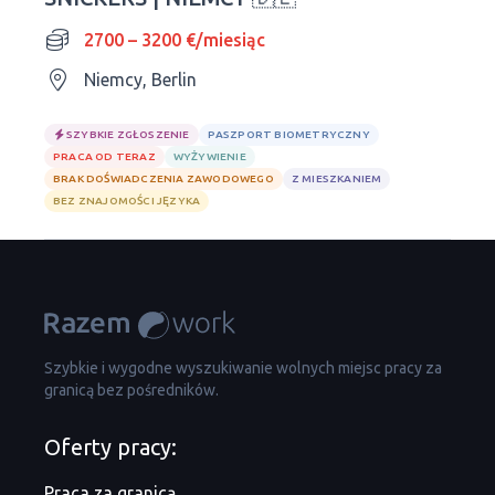
2700 – 3200 €/miesiąc
Niemcy, Berlin
SZYBKIE ZGŁOSZENIE
PASZPORT BIOMETRYCZNY
PRACA OD TERAZ
WYŻYWIENIE
BRAK DOŚWIADCZENIA ZAWODOWEGO
Z MIESZKANIEM
BEZ ZNAJOMOŚCI JĘZYKA
Szybkie i wygodne wyszukiwanie wolnych miejsc pracy za
granicą bez pośredników.
Oferty pracy:
Praca za granicą