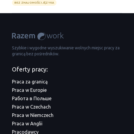
BEZ ZNAJOMOŚCI JĘZYKA
Szybkie i wygodne wyszukiwanie wolnych miejsc pracy za
granicą bez pośredników.
Oferty pracy:
Praca za granicą
Praca w Europie
Работа в Польше
Praca w Czechach
Praca w Niemczech
Praca w Anglii
Pracodawcy