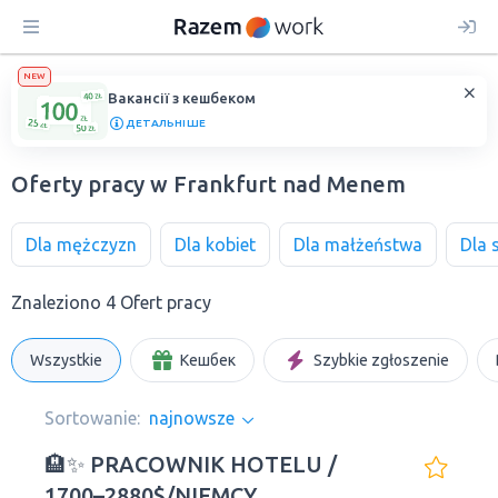
NEW
Вакансії з кешбеком
ДЕТАЛЬНІШЕ
Oferty pracy w Frankfurt nad Menem
Dla mężczyzn
Dla kobiet
Dla małżeństwa
Dla 
Znaleziono 4 Ofert pracy
Wszystkie
Кешбек
Szybkie zgłoszenie
Sortowanie:
najnowsze
🏨✨ PRACOWNIK HOTELU /
1700–2880$/NIEMCY