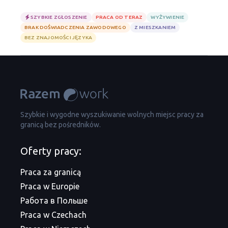
SZYBKIE ZGŁOSZENIE
PRACA OD TERAZ
WYŻYWIENIE
BRAK DOŚWIADCZENIA ZAWODOWEGO
Z MIESZKANIEM
BEZ ZNAJOMOŚCI JĘZYKA
Szybkie i wygodne wyszukiwanie wolnych miejsc pracy za
granicą bez pośredników.
Oferty pracy:
Praca za granicą
Praca w Europie
Работа в Польше
Praca w Czechach