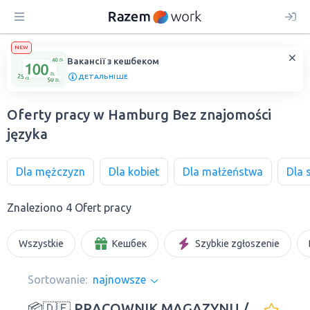
NEW
Вакансії з кешбеком
ДЕТАЛЬНІШЕ
Oferty pracy w Hamburg Bez znajomości
języka
Dla mężczyzn
Dla kobiet
Dla małżeństwa
Dla 
Znaleziono 4 Ofert pracy
Wszystkie
Кешбек
Szybkie zgłoszenie
Sortowanie:
najnowsze
📦🇩🇪 PRACOWNIK MAGAZYNU /