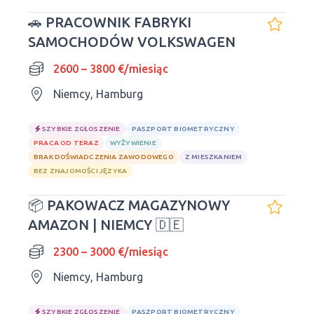
🚗 PRACOWNIK FABRYKI
SAMOCHODÓW VOLKSWAGEN
2600 – 3800 €/miesiąc
Niemcy, Hamburg
SZYBKIE ZGŁOSZENIE
PASZPORT BIOMETRYCZNY
PRACA OD TERAZ
WYŻYWIENIE
BRAK DOŚWIADCZENIA ZAWODOWEGO
Z MIESZKANIEM
BEZ ZNAJOMOŚCI JĘZYKA
📦 PAKOWACZ MAGAZYNOWY
AMAZON | NIEMCY 🇩🇪
2300 – 3000 €/miesiąc
Niemcy, Hamburg
SZYBKIE ZGŁOSZENIE
PASZPORT BIOMETRYCZNY