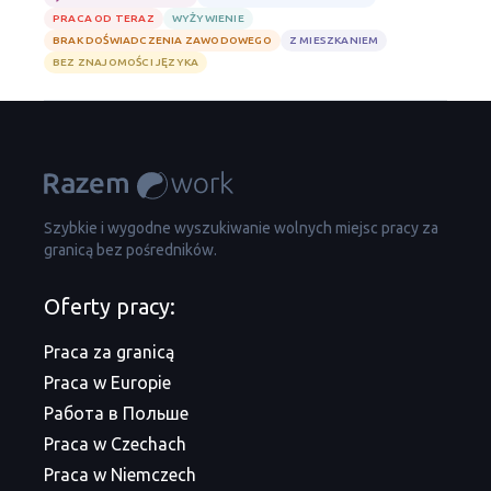
PRACA OD TERAZ
WYŻYWIENIE
BRAK DOŚWIADCZENIA ZAWODOWEGO
Z MIESZKANIEM
BEZ ZNAJOMOŚCI JĘZYKA
Szybkie i wygodne wyszukiwanie wolnych miejsc pracy za
granicą bez pośredników.
Oferty pracy:
Praca za granicą
Praca w Europie
Работа в Польше
Praca w Czechach
Praca w Niemczech