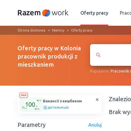
Oferty pracy
Prac
Strona domowa
Niemcy
Oferty pracy
Oferty pracy w Kolonia
pracownik produkcji z
mieszkaniem
Popularne:
Рracownik
NEW
Znalezi
Вакансії з кешбеком
ДЕТАЛЬНІШЕ
Brak wy
Parametry
Anuluj