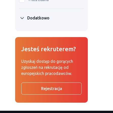
Dodatkowo
Jesteś rekruterem?
Uzyskaj dostęp do gorących
zgłoszeń na rekrutację od
europejskich pracodawców.
Rejestracja