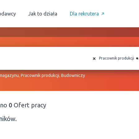
odawcy
Jak to działa
Dla rekrutera
×
×
Pracownik produkcji
 magazynu
,
Pracownik produkcji
,
Budowniczy
ono
0
Ofert pracy
ników.