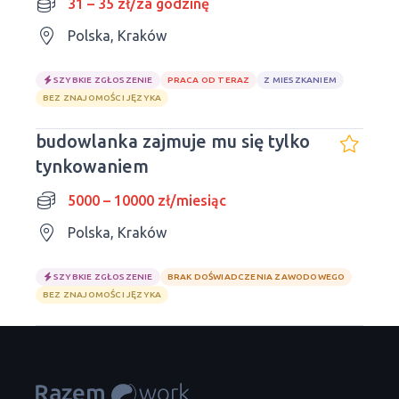
31 – 35 zł/za godzinę
Polska, Kraków
SZYBKIE ZGŁOSZENIE
PRACA OD TERAZ
Z MIESZKANIEM
BEZ ZNAJOMOŚCI JĘZYKA
budowlanka zajmuje mu się tylko
tynkowaniem
5000 – 10000 zł/miesiąc
Polska, Kraków
SZYBKIE ZGŁOSZENIE
BRAK DOŚWIADCZENIA ZAWODOWEGO
BEZ ZNAJOMOŚCI JĘZYKA