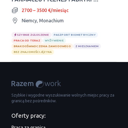
NIEMCZECH
2700 – 3500 €/miesiąc
Niemcy, Monachium
SZYBKIE ZGŁOSZENIE
PASZPORT BIOMETRYCZNY
PRACA OD TERAZ
WYŻYWIENIE
BRAK DOŚWIADCZENIA ZAWODOWEGO
Z MIESZKANIEM
BEZ ZNAJOMOŚCI JĘZYKA
Szybkie i wygodne wyszukiwanie wolnych miejsc pracy za
granicą bez pośredników.
Oferty pracy:
Praca za granicą