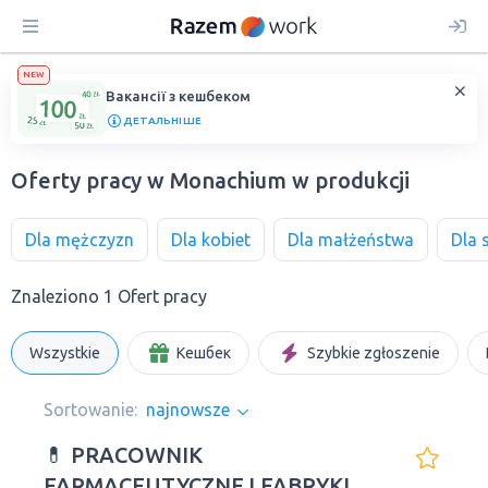
NEW
Вакансії з кешбеком
ДЕТАЛЬНІШЕ
Oferty pracy w Monachium w produkcji
Dla mężczyzn
Dla kobiet
Dla małżeństwa
Dla 
Znaleziono 1 Ofert pracy
Wszystkie
Кешбек
Szybkie zgłoszenie
Sortowanie:
najnowsze
💊 PRACOWNIK
FARMACEUTYCZNEJ FABRYKI W