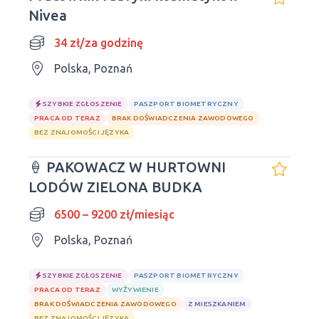
Nivea
34 zł/za godzinę
Polska, Poznań
SZYBKIE ZGŁOSZENIE
PASZPORT BIOMETRYCZNY
PRACA OD TERAZ
BRAK DOŚWIADCZENIA ZAWODOWEGO
BEZ ZNAJOMOŚCI JĘZYKA
🍦 PAKOWACZ W HURTOWNI
LODÓW ZIELONA BUDKA
6500 – 9200 zł/miesiąc
Polska, Poznań
SZYBKIE ZGŁOSZENIE
PASZPORT BIOMETRYCZNY
PRACA OD TERAZ
WYŻYWIENIE
BRAK DOŚWIADCZENIA ZAWODOWEGO
Z MIESZKANIEM
BEZ ZNAJOMOŚCI JĘZYKA