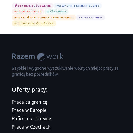
SZYBKIE ZGŁOSZENIE
PASZPORT BIOMETRYCZNY
PRACA OD TERAZ
WYŻYWIENIE
BRAK DOŚWIADCZENIA ZAWODOWEGO
Z MIESZKANIEM
BEZ ZNAJOMOŚCI JĘZYKA
Szybkie i wygodne wyszukiwanie wolnych miejsc pracy za
granicą bez pośredników.
Oferty pracy:
Praca za granicą
Praca w Europie
Работа в Польше
Praca w Czechach