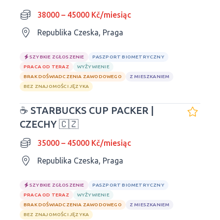
38000 – 45000 Kč/miesiąc
Republika Czeska, Praga
SZYBKIE ZGŁOSZENIE
PASZPORT BIOMETRYCZNY
PRACA OD TERAZ
WYŻYWIENIE
BRAK DOŚWIADCZENIA ZAWODOWEGO
Z MIESZKANIEM
BEZ ZNAJOMOŚCI JĘZYKA
☕ STARBUCKS CUP PACKER |
CZECHY 🇨🇿
35000 – 45000 Kč/miesiąc
Republika Czeska, Praga
SZYBKIE ZGŁOSZENIE
PASZPORT BIOMETRYCZNY
PRACA OD TERAZ
WYŻYWIENIE
BRAK DOŚWIADCZENIA ZAWODOWEGO
Z MIESZKANIEM
BEZ ZNAJOMOŚCI JĘZYKA