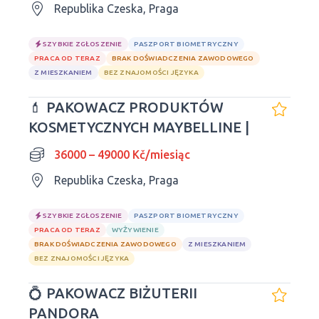
Republika Czeska, Praga
SZYBKIE ZGŁOSZENIE
PASZPORT BIOMETRYCZNY
PRACA OD TERAZ
BRAK DOŚWIADCZENIA ZAWODOWEGO
Z MIESZKANIEM
BEZ ZNAJOMOŚCI JĘZYKA
💄 PAKOWACZ PRODUKTÓW
KOSMETYCZNYCH MAYBELLINE |
36000 – 49000 Kč/miesiąc
Republika Czeska, Praga
SZYBKIE ZGŁOSZENIE
PASZPORT BIOMETRYCZNY
PRACA OD TERAZ
WYŻYWIENIE
BRAK DOŚWIADCZENIA ZAWODOWEGO
Z MIESZKANIEM
BEZ ZNAJOMOŚCI JĘZYKA
💍 PAKOWACZ BIŻUTERII
PANDORA