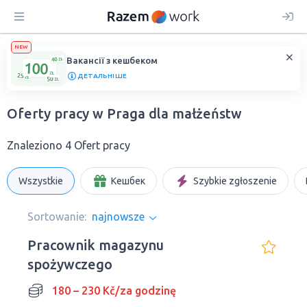
NEW
Вакансії з кешбеком
ДЕТАЛЬНІШЕ
Oferty pracy w Praga dla małżeństw
Znaleziono 4 Ofert pracy
Wszystkie
Кешбек
Szybkie zgłoszenie
Sortowanie:
najnowsze
Pracownik magazynu
spożywczego
180 – 230 Kč/za godzinę