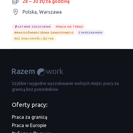
28 – 30 zł/za godzinę
Polska, Warszawa
SZYBKIE ZGŁOSZENIE
PRACA OD TERAZ
BRAK DOŚWIADCZENIA ZAWODOWEGO
Z MIESZKANIEM
BEZ ZNAJOMOŚCI JĘZYKA
Szybkie i wygodne wyszukiwanie wolnych miejsc pracy za
granicą bez pośredników.
Oferty pracy:
Praca za granicą
Praca w Europie