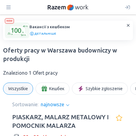
NEW
Вакансії з кешбеком
ДЕТАЛЬНІШЕ
Oferty pracy w Warszawa budowniczy w
produkcji
Znaleziono 1 Ofert pracy
Wszystkie
Кешбек
Szybkie zgłoszenie
Sortowanie:
najnowsze
PIASKARZ, MALARZ METALOWY I
POMOCNIK MALARZA