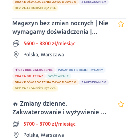
BRAK DOŚWIADCZENIA ZAWODOWEGO
Z MIESZKANIEM
BEZ ZNAJOMOŚCI JĘZYKA
Magazyn bez zmian nocnych | Nie
wymagamy doświadczenia |
Wprowadzimy się od razu
5600 – 8800 zł/miesiąc
Polska, Warszawa
SZYBKIE ZGŁOSZENIE
PASZPORT BIOMETRYCZNY
PRACA OD TERAZ
WYŻYWIENIE
BRAK DOŚWIADCZENIA ZAWODOWEGO
Z MIESZKANIEM
BEZ ZNAJOMOŚCI JĘZYKA
🔥 Zmiany dzienne.
Zakwaterowanie i wyżywienie w
cenie. OBECNIE
5700 – 8700 zł/miesiąc
Polska, Warszawa