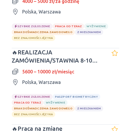
4000 – 5000 zł/za godzinę
Polska, Warszawa
SZYBKIE ZGŁOSZENIE
PRACA OD TERAZ
WYŻYWIENIE
BRAK DOŚWIADCZENIA ZAWODOWEGO
Z MIESZKANIEM
BEZ ZNAJOMOŚCI JĘZYKA
🔥REALIZACJA
ZAMÓWIENIA/STAWNIA 8-10
GODZIN🔥
5600 – 10000 zł/miesiąc
Polska, Warszawa
SZYBKIE ZGŁOSZENIE
PASZPORT BIOMETRYCZNY
PRACA OD TERAZ
WYŻYWIENIE
BRAK DOŚWIADCZENIA ZAWODOWEGO
Z MIESZKANIEM
BEZ ZNAJOMOŚCI JĘZYKA
🔥Praca na zmianę