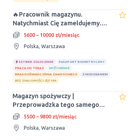
🔥Pracownik magazynu.
Natychmiast Cię zameldujemy.
Obiady wliczone w cenę.
5600 – 10000 zł/miesiąc
Polska, Warszawa
SZYBKIE ZGŁOSZENIE
PASZPORT BIOMETRYCZNY
PRACA OD TERAZ
WYŻYWIENIE
BRAK DOŚWIADCZENIA ZAWODOWEGO
Z MIESZKANIEM
BEZ ZNAJOMOŚCI JĘZYKA
Magazyn spożywczy |
Przeprowadzka tego samego
dnia | Doświadczenie nie jest
5500 – 9800 zł/miesiąc
wymagane
Polska, Warszawa