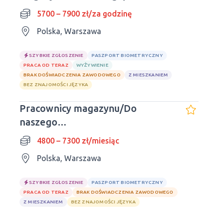
godzinowa
5700 – 7900 zł/za godzinę
Polska, Warszawa
SZYBKIE ZGŁOSZENIE
PASZPORT BIOMETRYCZNY
PRACA OD TERAZ
WYŻYWIENIE
BRAK DOŚWIADCZENIA ZAWODOWEGO
Z MIESZKANIEM
BEZ ZNAJOMOŚCI JĘZYKA
Pracownicy magazynu/Do
naszego
mieszkania/Doświadczenie nie
4800 – 7300 zł/miesiąc
jest wymagane
Polska, Warszawa
SZYBKIE ZGŁOSZENIE
PASZPORT BIOMETRYCZNY
PRACA OD TERAZ
BRAK DOŚWIADCZENIA ZAWODOWEGO
Z MIESZKANIEM
BEZ ZNAJOMOŚCI JĘZYKA