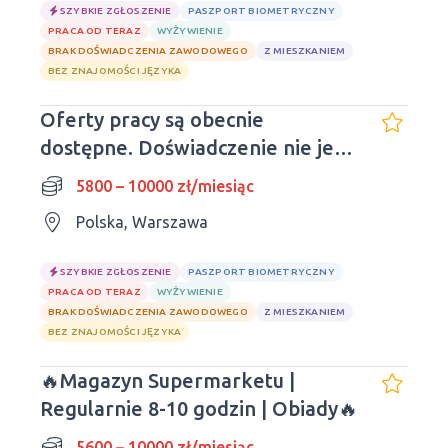
SZYBKIE ZGŁOSZENIE
PASZPORT BIOMETRYCZNY
PRACA OD TERAZ
WYŻYWIENIE
BRAK DOŚWIADCZENIA ZAWODOWEGO
Z MIESZKANIEM
BEZ ZNAJOMOŚCI JĘZYKA
Oferty pracy są obecnie
dostępne. Doświadczenie nie jest
wymagane. Liczba miejsc
5800 – 10000 zł/miesiąc
ograniczona.
Polska, Warszawa
SZYBKIE ZGŁOSZENIE
PASZPORT BIOMETRYCZNY
PRACA OD TERAZ
WYŻYWIENIE
BRAK DOŚWIADCZENIA ZAWODOWEGO
Z MIESZKANIEM
BEZ ZNAJOMOŚCI JĘZYKA
🔥Magazyn Supermarketu |
Regularnie 8-10 godzin | Obiady🔥
5600 – 10000 zł/miesiąc