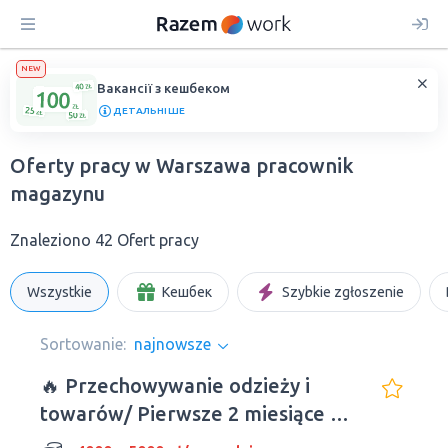
NEW
Вакансії з кешбеком
ДЕТАЛЬНІШЕ
Oferty pracy w Warszawa рracownik
magazynu
Znaleziono 42 Ofert pracy
Wszystkie
Кешбек
Szybkie zgłoszenie
Sortowanie:
najnowsze
🔥 Przechowywanie odzieży i
towarów/ Pierwsze 2 miesiące w
hostelu - BEZPŁATNIE