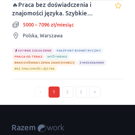
🔥Praca bez doświadczenia i
znajomości języka. Szybkie
zgłoszenie.
5000 – 7096 zł/miesiąc
Polska, Warszawa
SZYBKIE ZGŁOSZENIE
PASZPORT BIOMETRYCZNY
PRACA OD TERAZ
WYŻYWIENIE
BRAK DOŚWIADCZENIA ZAWODOWEGO
Z MIESZKANIEM
BEZ ZNAJOMOŚCI JĘZYKA
«
1
2
3
»