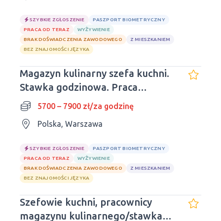
SZYBKIE ZGŁOSZENIE
PASZPORT BIOMETRYCZNY
PRACA OD TERAZ
WYŻYWIENIE
BRAK DOŚWIADCZENIA ZAWODOWEGO
Z MIESZKANIEM
BEZ ZNAJOMOŚCI JĘZYKA
Magazyn kulinarny szefa kuchni.
Stawka godzinowa. Praca
dzienna.
5700 – 7900 zł/za godzinę
Polska, Warszawa
SZYBKIE ZGŁOSZENIE
PASZPORT BIOMETRYCZNY
PRACA OD TERAZ
WYŻYWIENIE
BRAK DOŚWIADCZENIA ZAWODOWEGO
Z MIESZKANIEM
BEZ ZNAJOMOŚCI JĘZYKA
Szefowie kuchni, pracownicy
magazynu kulinarnego/stawka