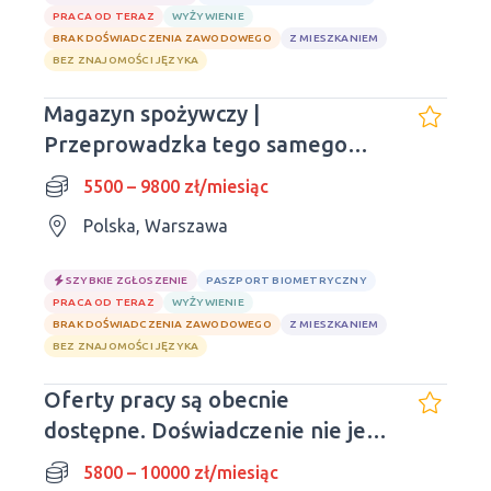
PRACA OD TERAZ
WYŻYWIENIE
BRAK DOŚWIADCZENIA ZAWODOWEGO
Z MIESZKANIEM
BEZ ZNAJOMOŚCI JĘZYKA
Magazyn spożywczy |
Przeprowadzka tego samego
dnia | Doświadczenie nie jest
5500 – 9800 zł/miesiąc
wymagane
Polska, Warszawa
SZYBKIE ZGŁOSZENIE
PASZPORT BIOMETRYCZNY
PRACA OD TERAZ
WYŻYWIENIE
BRAK DOŚWIADCZENIA ZAWODOWEGO
Z MIESZKANIEM
BEZ ZNAJOMOŚCI JĘZYKA
Oferty pracy są obecnie
dostępne. Doświadczenie nie jest
wymagane. Liczba miejsc
5800 – 10000 zł/miesiąc