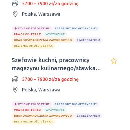
dzienna.
5700 – 7900 zł/za godzinę
Polska, Warszawa
SZYBKIE ZGŁOSZENIE
PASZPORT BIOMETRYCZNY
PRACA OD TERAZ
WYŻYWIENIE
BRAK DOŚWIADCZENIA ZAWODOWEGO
Z MIESZKANIEM
BEZ ZNAJOMOŚCI JĘZYKA
Szefowie kuchni, pracownicy
magazynu kulinarnego/stawka
godzinowa
5700 – 7900 zł/za godzinę
Polska, Warszawa
SZYBKIE ZGŁOSZENIE
PASZPORT BIOMETRYCZNY
PRACA OD TERAZ
WYŻYWIENIE
BRAK DOŚWIADCZENIA ZAWODOWEGO
Z MIESZKANIEM
BEZ ZNAJOMOŚCI JĘZYKA