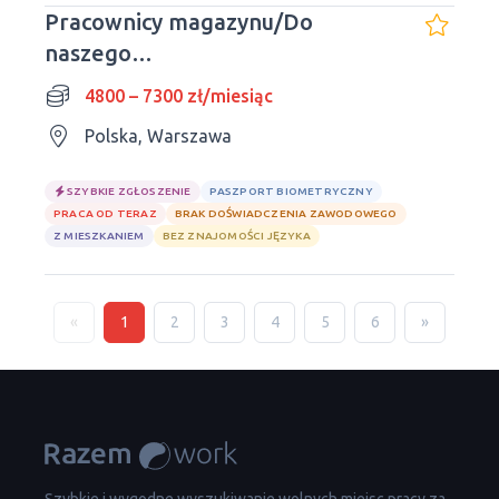
Pracownicy magazynu/Do
naszego
mieszkania/Doświadczenie nie
4800 – 7300 zł/miesiąc
jest wymagane
Polska, Warszawa
SZYBKIE ZGŁOSZENIE
PASZPORT BIOMETRYCZNY
PRACA OD TERAZ
BRAK DOŚWIADCZENIA ZAWODOWEGO
Z MIESZKANIEM
BEZ ZNAJOMOŚCI JĘZYKA
«
1
2
3
4
5
6
»