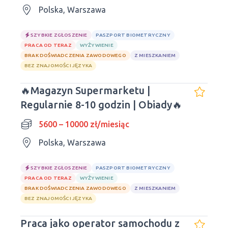
ograniczona.
Polska, Warszawa
SZYBKIE ZGŁOSZENIE
PASZPORT BIOMETRYCZNY
PRACA OD TERAZ
WYŻYWIENIE
BRAK DOŚWIADCZENIA ZAWODOWEGO
Z MIESZKANIEM
BEZ ZNAJOMOŚCI JĘZYKA
🔥Magazyn Supermarketu |
Regularnie 8-10 godzin | Obiady🔥
5600 – 10000 zł/miesiąc
Polska, Warszawa
SZYBKIE ZGŁOSZENIE
PASZPORT BIOMETRYCZNY
PRACA OD TERAZ
WYŻYWIENIE
BRAK DOŚWIADCZENIA ZAWODOWEGO
Z MIESZKANIEM
BEZ ZNAJOMOŚCI JĘZYKA
Praca jako operator samochodu z