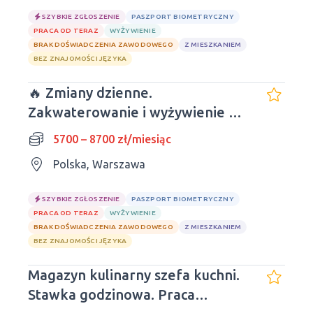
SZYBKIE ZGŁOSZENIE
PASZPORT BIOMETRYCZNY
PRACA OD TERAZ
WYŻYWIENIE
BRAK DOŚWIADCZENIA ZAWODOWEGO
Z MIESZKANIEM
BEZ ZNAJOMOŚCI JĘZYKA
🔥 Zmiany dzienne.
Zakwaterowanie i wyżywienie w
cenie. OBECNIE
5700 – 8700 zł/miesiąc
Polska, Warszawa
SZYBKIE ZGŁOSZENIE
PASZPORT BIOMETRYCZNY
PRACA OD TERAZ
WYŻYWIENIE
BRAK DOŚWIADCZENIA ZAWODOWEGO
Z MIESZKANIEM
BEZ ZNAJOMOŚCI JĘZYKA
Magazyn kulinarny szefa kuchni.
Stawka godzinowa. Praca