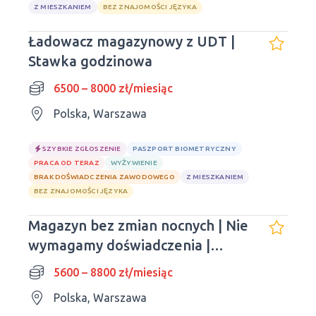
Z MIESZKANIEM
BEZ ZNAJOMOŚCI JĘZYKA
Ładowacz magazynowy z UDT |
Stawka godzinowa
6500 – 8000 zł/miesiąc
Polska, Warszawa
SZYBKIE ZGŁOSZENIE
PASZPORT BIOMETRYCZNY
PRACA OD TERAZ
WYŻYWIENIE
BRAK DOŚWIADCZENIA ZAWODOWEGO
Z MIESZKANIEM
BEZ ZNAJOMOŚCI JĘZYKA
Magazyn bez zmian nocnych | Nie
wymagamy doświadczenia |
Wprowadzimy się od razu
5600 – 8800 zł/miesiąc
Polska, Warszawa