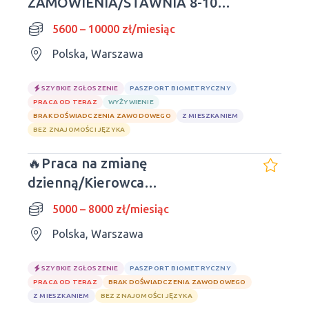
ZAMÓWIENIA/STAWNIA 8-10
GODZIN🔥
5600 – 10000 zł/miesiąc
Polska, Warszawa
SZYBKIE ZGŁOSZENIE
PASZPORT BIOMETRYCZNY
PRACA OD TERAZ
WYŻYWIENIE
BRAK DOŚWIADCZENIA ZAWODOWEGO
Z MIESZKANIEM
BEZ ZNAJOMOŚCI JĘZYKA
🔥Praca na zmianę
dzienną/Kierowca
kurierski/Polskie prawo jazdy
5000 – 8000 zł/miesiąc
Polska, Warszawa
SZYBKIE ZGŁOSZENIE
PASZPORT BIOMETRYCZNY
PRACA OD TERAZ
BRAK DOŚWIADCZENIA ZAWODOWEGO
Z MIESZKANIEM
BEZ ZNAJOMOŚCI JĘZYKA