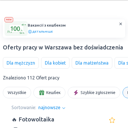
NEW
Вакансії з кешбеком
ДЕТАЛЬНІШЕ
Oferty pracy w Warszawa bez doświadczenia
Dla mężczyzn
Dla kobiet
Dla małżeństwa
Dla 
Znaleziono 112 Ofert pracy
Wszystkie
Кешбек
Szybkie zgłoszenie
Sortowanie:
najnowsze
🔥 Fotowoltaika