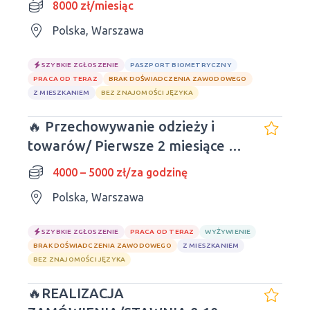
8000 zł/miesiąc
Polska, Warszawa
SZYBKIE ZGŁOSZENIE
PASZPORT BIOMETRYCZNY
PRACA OD TERAZ
BRAK DOŚWIADCZENIA ZAWODOWEGO
Z MIESZKANIEM
BEZ ZNAJOMOŚCI JĘZYKA
🔥 Przechowywanie odzieży i
towarów/ Pierwsze 2 miesiące w
hostelu - BEZPŁATNIE
4000 – 5000 zł/za godzinę
Polska, Warszawa
SZYBKIE ZGŁOSZENIE
PRACA OD TERAZ
WYŻYWIENIE
BRAK DOŚWIADCZENIA ZAWODOWEGO
Z MIESZKANIEM
BEZ ZNAJOMOŚCI JĘZYKA
🔥REALIZACJA