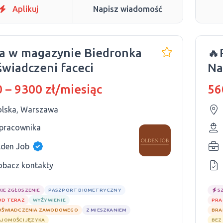
Aplikuj
Napisz wiadomość
a w magazynie Biedronka
🔥
świadczeni faceci
Na
Ob
 – 9300 zł/miesiąc
56
olska, Warszawa
 pracownika
lden Job
obacz kontakty
KIE ZGŁOSZENIE
PASZPORT BIOMETRYCZNY
S
OD TERAZ
WYŻYWIENIE
PRA
OŚWIADCZENIA ZAWODOWEGO
Z MIESZKANIEM
BRA
AJOMOŚCI JĘZYKA
BEZ