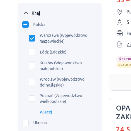
P
Kraj
5
Polska
Ho
Warszawa (Województwo
mazowieckie)
Z
Łódź (Lódzkie)
SZYB
Kraków (Województwo
BEZ ZN
małopolskie)
Wrocław (Województwo
dolnośląskie)
Poznań (Województwo
wielkopolskie)
OPA
Więcej
ZAK
Ukraina
PRO
24.5