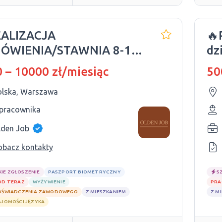
EALIZACJA
🔥
ÓWIENIA/STAWNIA 8-10
dz
ZIN🔥
ku
 – 10000 zł/miesiąc
50
olska, Warszawa
 pracownika
lden Job
obacz kontakty
KIE ZGŁOSZENIE
PASZPORT BIOMETRYCZNY
S
OD TERAZ
WYŻYWIENIE
PRA
OŚWIADCZENIA ZAWODOWEGO
Z MIESZKANIEM
Z M
AJOMOŚCI JĘZYKA