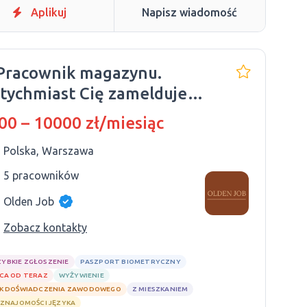
Aplikuj
Napisz wiadomość
Pracownik magazynu.
tychmiast Cię zameldujemy.
iady wliczone w cenę.
00 – 10000 zł/miesiąc
Polska, Warszawa
5 pracowników
Olden Job
Zobacz kontakty
ZYBKIE ZGŁOSZENIE
PASZPORT BIOMETRYCZNY
CA OD TERAZ
WYŻYWIENIE
K DOŚWIADCZENIA ZAWODOWEGO
Z MIESZKANIEM
 ZNAJOMOŚCI JĘZYKA