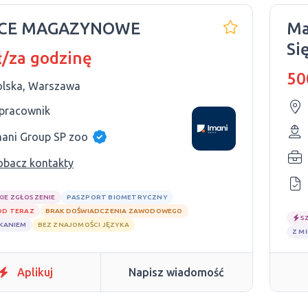
CE MAGAZYNOWE
Ma
Si
ł/za godzinę
50
olska, Warszawa
 pracownik
mani Group SP zoo
obacz kontakty
KIE ZGŁOSZENIE
PASZPORT BIOMETRYCZNY
OD TERAZ
BRAK DOŚWIADCZENIA ZAWODOWEGO
S
ZKANIEM
BEZ ZNAJOMOŚCI JĘZYKA
Z M
Aplikuj
Napisz wiadomość