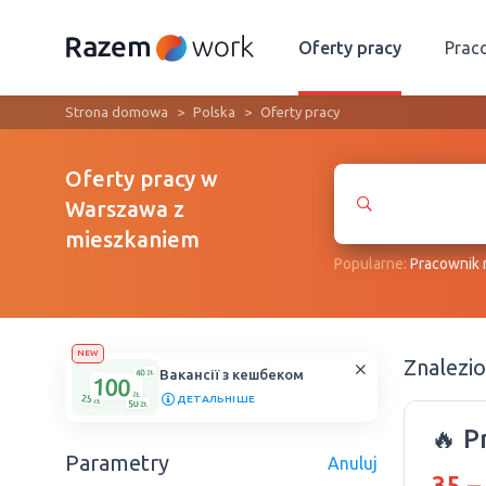
Oferty pracy
Prac
Strona domowa
Polska
Oferty pracy
Oferty pracy w
Warszawa z
mieszkaniem
Popularne:
Рracownik
NEW
Znalezi
Вакансії з кешбеком
ДЕТАЛЬНІШЕ
🔥 P
Parametry
Anuluj
35 –