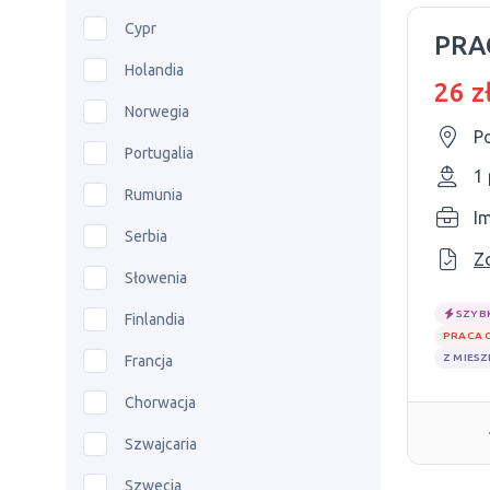
Cypr
PRA
Holandia
26 z
Norwegia
P
Portugalia
1
Rumunia
I
Serbia
Z
Słowenia
SZYB
Finlandia
PRACA 
Z MIES
Francja
Chorwacja
Szwajcaria
Szwecja