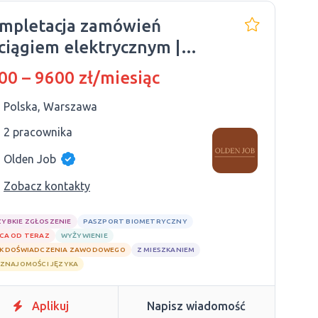
mpletacja zamówień
ciągiem elektrycznym |
świadczony
00 – 9600 zł/miesiąc
Polska, Warszawa
2 pracownika
Olden Job
Zobacz kontakty
ZYBKIE ZGŁOSZENIE
PASZPORT BIOMETRYCZNY
CA OD TERAZ
WYŻYWIENIE
K DOŚWIADCZENIA ZAWODOWEGO
Z MIESZKANIEM
 ZNAJOMOŚCI JĘZYKA
Aplikuj
Napisz wiadomość