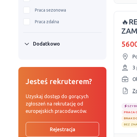
Praca sezonowa
🔥R
Praca zdalna
ZAM
GOD
5600
Dodatkowo
P
3
O
Jesteś rekruterem?
Z
Uzyskaj dostęp do gorących
zgłoszeń na rekrutację od
SZYB
europejskich pracodawców.
PRACA 
BRAK D
BEZ ZN
Rejestracja