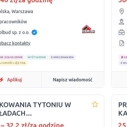
olska, Warszawa
 pracowników
lbud sp. z o.o.
obacz kontakty
KIE ZGŁOSZENIE
WYŻYWIENIE
Z MIESZKANIEM
S
AJOMOŚCI JĘZYKA
Z M
Aplikuj
Napisz wiadomość
KOWANIA TYTONIU W
P
ŁADACH
K
DUKCYJNYCH
 – 32.2 zł/za godzinę
25