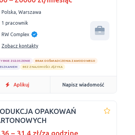
Polska, Warszawa
1 pracownik
RW Complex
Zobacz kontakty
ZYBKIE ZGŁOSZENIE
BRAK DOŚWIADCZENIA ZAWODOWEGO
IESZKANIEM
BEZ ZNAJOMOŚCI JĘZYKA
Aplikuj
Napisz wiadomość
RODUKCJA OPAKOWAŃ
ARTONOWYCH
.36 – 31.4 zł/za godzinę