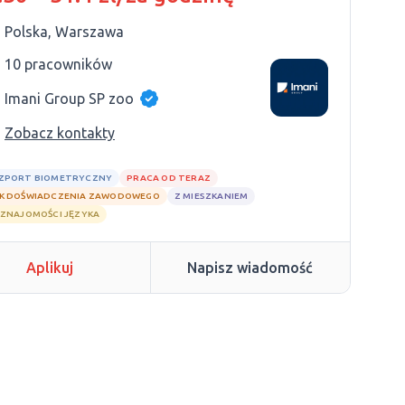
Polska, Warszawa
10 pracowników
Imani Group SP zoo
Zobacz kontakty
ZPORT BIOMETRYCZNY
PRACA OD TERAZ
K DOŚWIADCZENIA ZAWODOWEGO
Z MIESZKANIEM
 ZNAJOMOŚCI JĘZYKA
Aplikuj
Napisz wiadomość