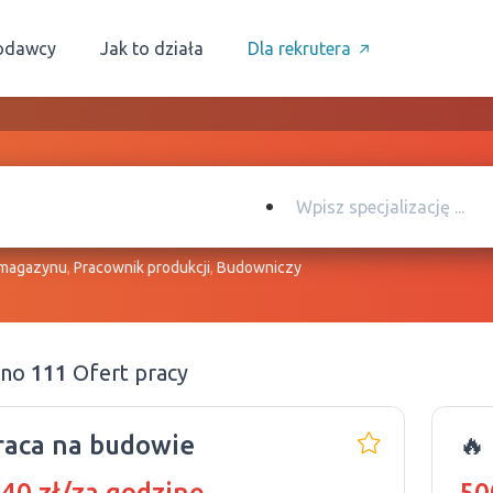
odawcy
Jak to działa
Dla rekrutera
 magazynu
,
Pracownik produkcji
,
Budowniczy
ono
111
Ofert pracy
raca na budowie
🔥
 40 zł/za godzinę
50