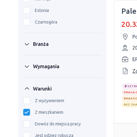
Pale
Estonia
Czarnogóra
20.3
P
Branża
2
EP
Wymagania
Z
SZYB
Warunki
PRACA 
BRAK D
Z wyżywieniem
BEZ ZN
Z mieszkaniem
Dowóz do miejsca pracy
Jest odzież robocza