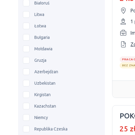
Białoruś
P
Litwa
1
Łotwa
I
Bułgaria
Z
Mołdawia
PRACA 
Gruzja
BEZ ZN
Azerbejdżan
Uzbekistan
Kirgistan
Kazachstan
POK
Niemcy
25 z
Republika Czeska