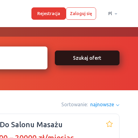
Rejestracja
Zaloguj się
Pl
Szukaj ofert
Sortowanie:
najnowsze
 Do Salonu Masażu
00 – 20000 zł/miesiąc