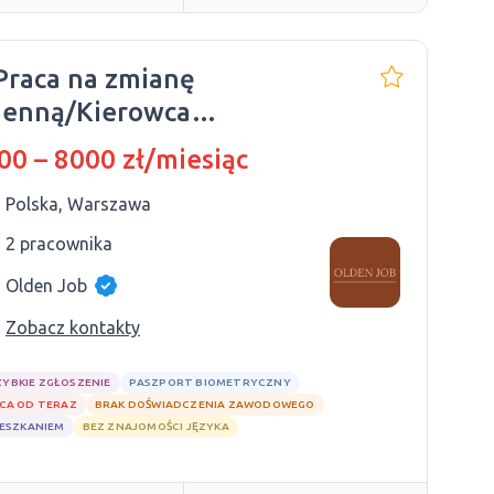
Praca na zmianę
ienną/Kierowca
rierski/Polskie prawo jazdy
00 – 8000 zł/miesiąc
Polska, Warszawa
2 pracownika
Olden Job
Zobacz kontakty
ZYBKIE ZGŁOSZENIE
PASZPORT BIOMETRYCZNY
CA OD TERAZ
BRAK DOŚWIADCZENIA ZAWODOWEGO
IESZKANIEM
BEZ ZNAJOMOŚCI JĘZYKA