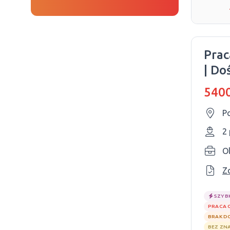
Prac
| Do
5400
P
2
O
Z
SZYB
PRACA 
BRAK D
BEZ ZN