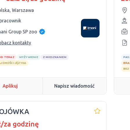
olska, Warszawa
 pracownik
mani Group SP zoo
obacz kontakty
OD TERAZ
WYŻYWIENIE
Z MIESZKANIEM
PAS
AJOMOŚCI JĘZYKA
BRA
BEZ
Aplikuj
Napisz wiadomość
OJÓWKA
ł/za godzinę