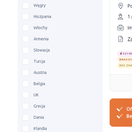
Węgry
P
1
Hiszpania
I
Włochy
Z
Armenia
Słowacja
SZYB
BRAK D
Turcja
BEZ ZN
Austria
Belgia
UK
Grecja
Of
Be
Dania
Irlandia