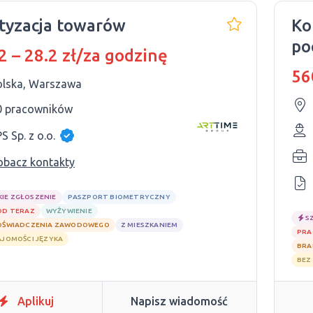
tyzacja towarów
Ko
po
2 – 28.2 zł/za godzinę
Do
56
olska, Warszawa
0 pracowników
S Sp. z o.o.
obacz kontakty
KIE ZGŁOSZENIE
PASZPORT BIOMETRYCZNY
OD TERAZ
WYŻYWIENIE
S
OŚWIADCZENIA ZAWODOWEGO
Z MIESZKANIEM
PRA
AJOMOŚCI JĘZYKA
BRA
BEZ
Aplikuj
Napisz wiadomość