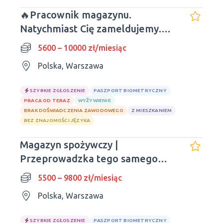
🔥Pracownik magazynu.
Natychmiast Cię zameldujemy.
Obiady wliczone w cenę.
5600 – 10000 zł/miesiąc
Polska, Warszawa
SZYBKIE ZGŁOSZENIE
PASZPORT BIOMETRYCZNY
PRACA OD TERAZ
WYŻYWIENIE
BRAK DOŚWIADCZENIA ZAWODOWEGO
Z MIESZKANIEM
BEZ ZNAJOMOŚCI JĘZYKA
Magazyn spożywczy |
Przeprowadzka tego samego
dnia | Doświadczenie nie jest
5500 – 9800 zł/miesiąc
wymagane
Polska, Warszawa
SZYBKIE ZGŁOSZENIE
PASZPORT BIOMETRYCZNY