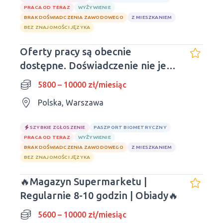
PRACA OD TERAZ
WYŻYWIENIE
BRAK DOŚWIADCZENIA ZAWODOWEGO
Z MIESZKANIEM
BEZ ZNAJOMOŚCI JĘZYKA
Oferty pracy są obecnie
dostępne. Doświadczenie nie jest
wymagane. Liczba miejsc
5800 – 10000 zł/miesiąc
ograniczona.
Polska, Warszawa
SZYBKIE ZGŁOSZENIE
PASZPORT BIOMETRYCZNY
PRACA OD TERAZ
WYŻYWIENIE
BRAK DOŚWIADCZENIA ZAWODOWEGO
Z MIESZKANIEM
BEZ ZNAJOMOŚCI JĘZYKA
🔥Magazyn Supermarketu |
Regularnie 8-10 godzin | Obiady🔥
5600 – 10000 zł/miesiąc