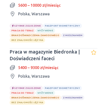
GODZIN🔥
5600 – 10000 zł/miesiąc
Polska, Warszawa
SZYBKIE ZGŁOSZENIE
PASZPORT BIOMETRYCZNY
PRACA OD TERAZ
WYŻYWIENIE
BRAK DOŚWIADCZENIA ZAWODOWEGO
Z MIESZKANIEM
BEZ ZNAJOMOŚCI JĘZYKA
Praca w magazynie Biedronka |
Doświadczeni faceci
5400 – 9300 zł/miesiąc
Polska, Warszawa
SZYBKIE ZGŁOSZENIE
PASZPORT BIOMETRYCZNY
PRACA OD TERAZ
WYŻYWIENIE
BRAK DOŚWIADCZENIA ZAWODOWEGO
Z MIESZKANIEM
BEZ ZNAJOMOŚCI JĘZYKA