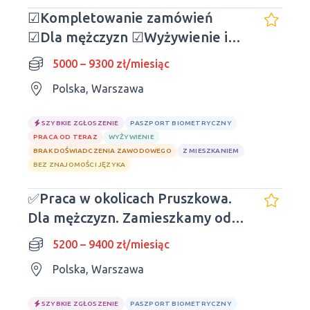
☑Kompletowanie zamówień
☑Dla mężczyzn ☑Wyżywienie i
zakwaterowanie
5000 – 9300 zł/miesiąc
Polska, Warszawa
SZYBKIE ZGŁOSZENIE
PASZPORT BIOMETRYCZNY
PRACA OD TERAZ
WYŻYWIENIE
BRAK DOŚWIADCZENIA ZAWODOWEGO
Z MIESZKANIEM
BEZ ZNAJOMOŚCI JĘZYKA
✅Praca w okolicach Pruszkowa.
Dla mężczyzn. Zamieszkamy od
zaraz.
5200 – 9400 zł/miesiąc
Polska, Warszawa
SZYBKIE ZGŁOSZENIE
PASZPORT BIOMETRYCZNY