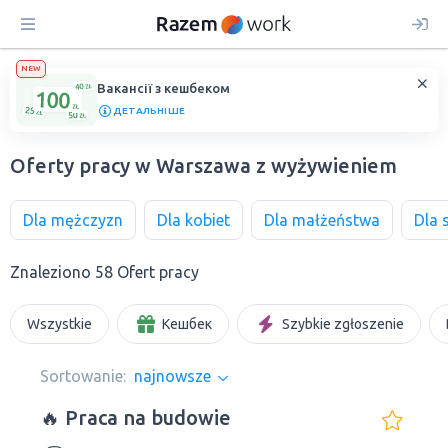
NEW
Вакансії з кешбеком
ДЕТАЛЬНІШЕ
Oferty pracy w Warszawa z wyżywieniem
Dla mężczyzn
Dla kobiet
Dla małżeństwa
Dla 
Znaleziono 58 Ofert pracy
Wszystkie
Кешбек
Szybkie zgłoszenie
Sortowanie:
najnowsze
🔥 Praca na budowie