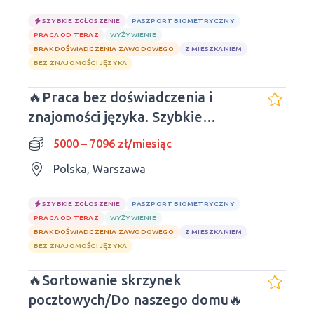
SZYBKIE ZGŁOSZENIE
PASZPORT BIOMETRYCZNY
PRACA OD TERAZ
WYŻYWIENIE
BRAK DOŚWIADCZENIA ZAWODOWEGO
Z MIESZKANIEM
BEZ ZNAJOMOŚCI JĘZYKA
🔥Praca bez doświadczenia i
znajomości języka. Szybkie
zgłoszenie.
5000 – 7096 zł/miesiąc
Polska, Warszawa
SZYBKIE ZGŁOSZENIE
PASZPORT BIOMETRYCZNY
PRACA OD TERAZ
WYŻYWIENIE
BRAK DOŚWIADCZENIA ZAWODOWEGO
Z MIESZKANIEM
BEZ ZNAJOMOŚCI JĘZYKA
🔥Sortowanie skrzynek
pocztowych/Do naszego domu🔥