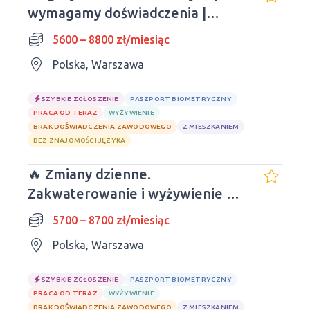
wymagamy doświadczenia |
Wprowadzimy się od razu
5600 – 8800 zł/miesiąc
Polska, Warszawa
SZYBKIE ZGŁOSZENIE
PASZPORT BIOMETRYCZNY
PRACA OD TERAZ
WYŻYWIENIE
BRAK DOŚWIADCZENIA ZAWODOWEGO
Z MIESZKANIEM
BEZ ZNAJOMOŚCI JĘZYKA
🔥 Zmiany dzienne.
Zakwaterowanie i wyżywienie w
cenie. OBECNIE
5700 – 8700 zł/miesiąc
Polska, Warszawa
SZYBKIE ZGŁOSZENIE
PASZPORT BIOMETRYCZNY
PRACA OD TERAZ
WYŻYWIENIE
BRAK DOŚWIADCZENIA ZAWODOWEGO
Z MIESZKANIEM