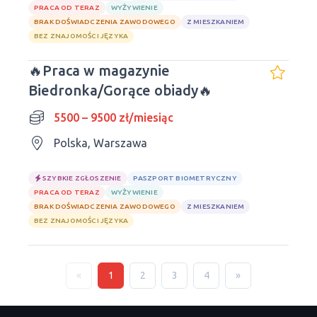
PRACA OD TERAZ
WYŻYWIENIE
BRAK DOŚWIADCZENIA ZAWODOWEGO
Z MIESZKANIEM
BEZ ZNAJOMOŚCI JĘZYKA
🔥Praca w magazynie
Biedronka/Gorące obiady🔥
5500 – 9500 zł/miesiąc
Polska, Warszawa
SZYBKIE ZGŁOSZENIE
PASZPORT BIOMETRYCZNY
PRACA OD TERAZ
WYŻYWIENIE
BRAK DOŚWIADCZENIA ZAWODOWEGO
Z MIESZKANIEM
BEZ ZNAJOMOŚCI JĘZYKA
«
1
2
3
4
»