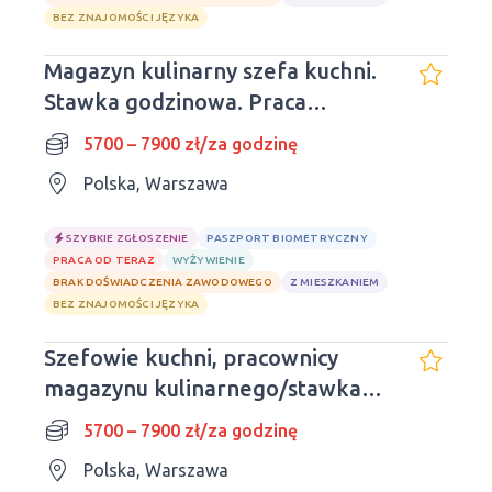
BEZ ZNAJOMOŚCI JĘZYKA
Magazyn kulinarny szefa kuchni.
Stawka godzinowa. Praca
dzienna.
5700 – 7900 zł/za godzinę
Polska, Warszawa
SZYBKIE ZGŁOSZENIE
PASZPORT BIOMETRYCZNY
PRACA OD TERAZ
WYŻYWIENIE
BRAK DOŚWIADCZENIA ZAWODOWEGO
Z MIESZKANIEM
BEZ ZNAJOMOŚCI JĘZYKA
Szefowie kuchni, pracownicy
magazynu kulinarnego/stawka
godzinowa
5700 – 7900 zł/za godzinę
Polska, Warszawa