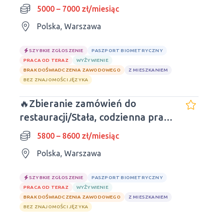
5000 – 7000 zł/miesiąc
Polska, Warszawa
SZYBKIE ZGŁOSZENIE
PASZPORT BIOMETRYCZNY
PRACA OD TERAZ
WYŻYWIENIE
BRAK DOŚWIADCZENIA ZAWODOWEGO
Z MIESZKANIEM
BEZ ZNAJOMOŚCI JĘZYKA
🔥Zbieranie zamówień do
restauracji/Stała, codzienna praca
🔥
5800 – 8600 zł/miesiąc
Polska, Warszawa
SZYBKIE ZGŁOSZENIE
PASZPORT BIOMETRYCZNY
PRACA OD TERAZ
WYŻYWIENIE
BRAK DOŚWIADCZENIA ZAWODOWEGO
Z MIESZKANIEM
BEZ ZNAJOMOŚCI JĘZYKA