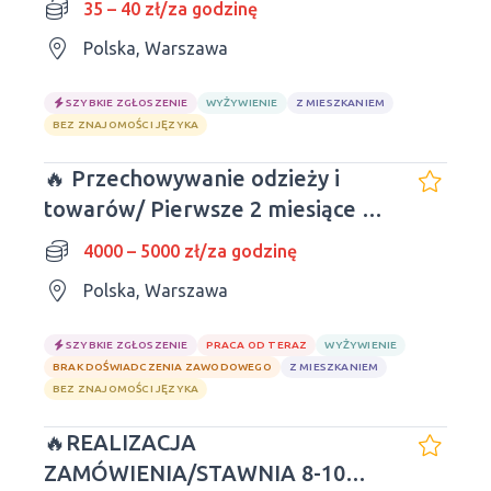
35 – 40 zł/za godzinę
Polska, Warszawa
SZYBKIE ZGŁOSZENIE
WYŻYWIENIE
Z MIESZKANIEM
BEZ ZNAJOMOŚCI JĘZYKA
🔥 Przechowywanie odzieży i
towarów/ Pierwsze 2 miesiące w
hostelu - BEZPŁATNIE
4000 – 5000 zł/za godzinę
Polska, Warszawa
SZYBKIE ZGŁOSZENIE
PRACA OD TERAZ
WYŻYWIENIE
BRAK DOŚWIADCZENIA ZAWODOWEGO
Z MIESZKANIEM
BEZ ZNAJOMOŚCI JĘZYKA
🔥REALIZACJA
ZAMÓWIENIA/STAWNIA 8-10