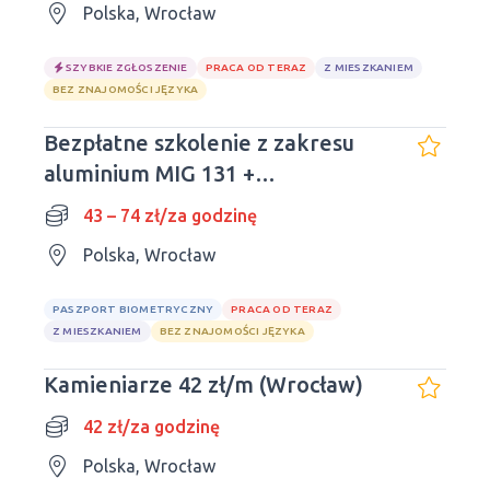
Polska, Wrocław
SZYBKIE ZGŁOSZENIE
PRACA OD TERAZ
Z MIESZKANIEM
BEZ ZNAJOMOŚCI JĘZYKA
Bezpłatne szkolenie z zakresu
aluminium MIG 131 +
pośrednictwo pracy!
43 – 74 zł/za godzinę
Polska, Wrocław
PASZPORT BIOMETRYCZNY
PRACA OD TERAZ
Z MIESZKANIEM
BEZ ZNAJOMOŚCI JĘZYKA
Kamieniarze 42 zł/m (Wrocław)
42 zł/za godzinę
Polska, Wrocław