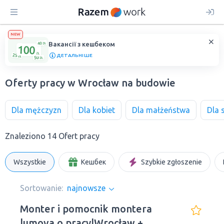
NEW
Вакансії з кешбеком
ДЕТАЛЬНІШЕ
Oferty pracy w Wrocław na budowie
Dla mężczyzn
Dla kobiet
Dla małżeństwa
Dla 
Znaleziono 14 Ofert pracy
Wszystkie
Кешбек
Szybkie zgłoszenie
Sortowanie:
najnowsze
Monter i pomocnik montera
|umova o pracy|Wrocław +