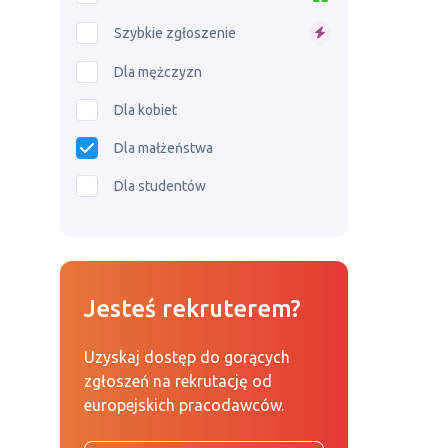
Szybkie zgłoszenie
Dla mężczyzn
Dla kobiet
Dla małżeństwa
Dla studentów
Jesteś rekruterem?
Uzyskaj dostęp do gorących
zgłoszeń na rekrutację od
europejskich pracodawców.