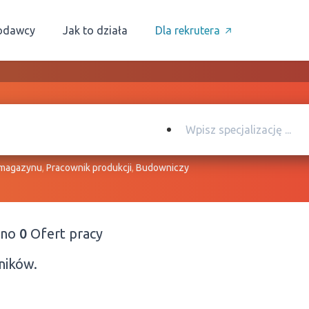
odawcy
Jak to działa
Dla rekrutera
 magazynu
,
Pracownik produkcji
,
Budowniczy
ono
0
Ofert pracy
ników.