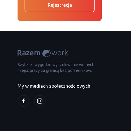
Rejestracja
Szybkie i wygodne wyszukiwanie wolnych
miejsc pracy za granicą bez pośredników.
My w mediach społecznościowych: