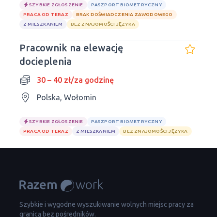
SZYBKIE ZGŁOSZENIE
PASZPORT BIOMETRYCZNY
PRACA OD TERAZ
BRAK DOŚWIADCZENIA ZAWODOWEGO
Z MIESZKANIEM
BEZ ZNAJOMOŚCI JĘZYKA
Pracownik na elewację
docieplenia
30 – 40 zł/za godzinę
Polska, Wołomin
SZYBKIE ZGŁOSZENIE
PASZPORT BIOMETRYCZNY
PRACA OD TERAZ
Z MIESZKANIEM
BEZ ZNAJOMOŚCI JĘZYKA
Szybkie i wygodne wyszukiwanie wolnych miejsc pracy za
granicą bez pośredników.