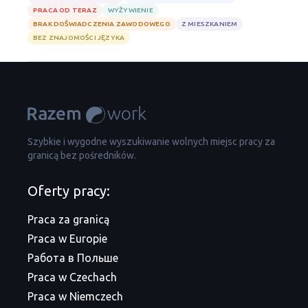
PRACA OD TERAZ
WYŻYWIENIE
BRAK DOŚWIADCZENIA ZAWODOWEGO
Z MIESZKANIEM
BEZ ZNAJOMOŚCI JĘZYKA
Szybkie i wygodne wyszukiwanie wolnych miejsc pracy za
granicą bez pośredników.
Oferty pracy:
Praca za granicą
Praca w Europie
Работа в Польше
Praca w Czechach
Praca w Niemczech