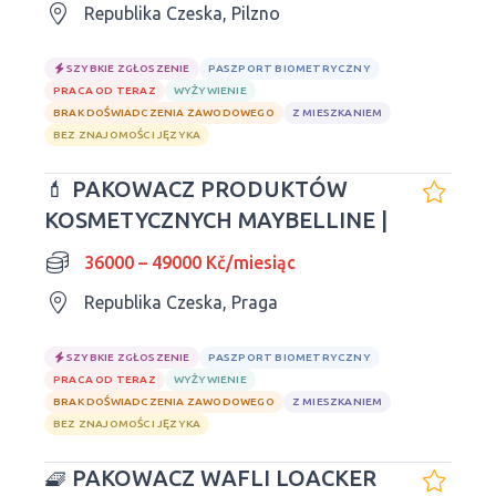
Republika Czeska, Pilzno
SZYBKIE ZGŁOSZENIE
PASZPORT BIOMETRYCZNY
PRACA OD TERAZ
WYŻYWIENIE
BRAK DOŚWIADCZENIA ZAWODOWEGO
Z MIESZKANIEM
BEZ ZNAJOMOŚCI JĘZYKA
💄 PAKOWACZ PRODUKTÓW
KOSMETYCZNYCH MAYBELLINE |
36000 – 49000 Kč/miesiąc
Republika Czeska, Praga
SZYBKIE ZGŁOSZENIE
PASZPORT BIOMETRYCZNY
PRACA OD TERAZ
WYŻYWIENIE
BRAK DOŚWIADCZENIA ZAWODOWEGO
Z MIESZKANIEM
BEZ ZNAJOMOŚCI JĘZYKA
🧇 PAKOWACZ WAFLI LOACKER