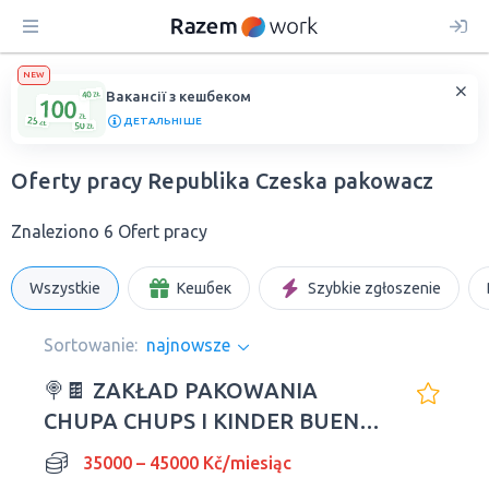
NEW
Вакансії з кешбеком
ДЕТАЛЬНІШЕ
Oferty pracy Republika Czeska pakowacz
Znaleziono 6 Ofert pracy
Wszystkie
Кешбек
Szybkie zgłoszenie
Sortowanie:
najnowsze
🍭🍫 ZAKŁAD PAKOWANIA
CHUPA CHUPS I KINDER BUENO
W REPUBLICE CZESKIEJ
35000 – 45000 Kč/miesiąc