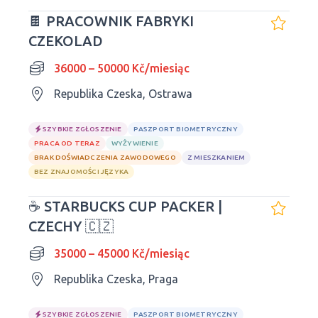
🍫 PRACOWNIK FABRYKI
CZEKOLAD
36000 – 50000 Kč/miesiąc
Republika Czeska, Ostrawa
SZYBKIE ZGŁOSZENIE
PASZPORT BIOMETRYCZNY
PRACA OD TERAZ
WYŻYWIENIE
BRAK DOŚWIADCZENIA ZAWODOWEGO
Z MIESZKANIEM
BEZ ZNAJOMOŚCI JĘZYKA
☕ STARBUCKS CUP PACKER |
CZECHY 🇨🇿
35000 – 45000 Kč/miesiąc
Republika Czeska, Praga
SZYBKIE ZGŁOSZENIE
PASZPORT BIOMETRYCZNY