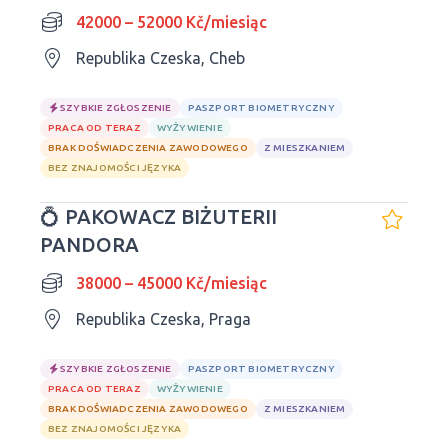
42000 – 52000 Kč/miesiąc
Republika Czeska, Cheb
SZYBKIE ZGŁOSZENIE
PASZPORT BIOMETRYCZNY
PRACA OD TERAZ
WYŻYWIENIE
BRAK DOŚWIADCZENIA ZAWODOWEGO
Z MIESZKANIEM
BEZ ZNAJOMOŚCI JĘZYKA
💍 PAKOWACZ BIŻUTERII
PANDORA
38000 – 45000 Kč/miesiąc
Republika Czeska, Praga
SZYBKIE ZGŁOSZENIE
PASZPORT BIOMETRYCZNY
PRACA OD TERAZ
WYŻYWIENIE
BRAK DOŚWIADCZENIA ZAWODOWEGO
Z MIESZKANIEM
BEZ ZNAJOMOŚCI JĘZYKA