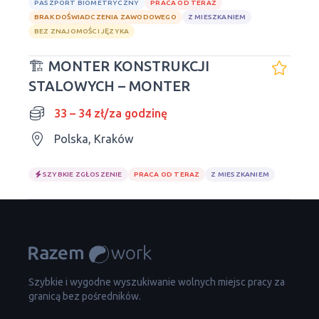
PASZPORT BIOMETRYCZNY
PRACA OD TERAZ
BRAK DOŚWIADCZENIA ZAWODOWEGO
Z MIESZKANIEM
BEZ ZNAJOMOŚCI JĘZYKA
🏗️ MONTER KONSTRUKCJI
STALOWYCH – MONTER
33 – 34 zł/za godzinę
Polska, Kraków
SZYBKIE ZGŁOSZENIE
PRACA OD TERAZ
Z MIESZKANIEM
Szybkie i wygodne wyszukiwanie wolnych miejsc pracy za
granicą bez pośredników.