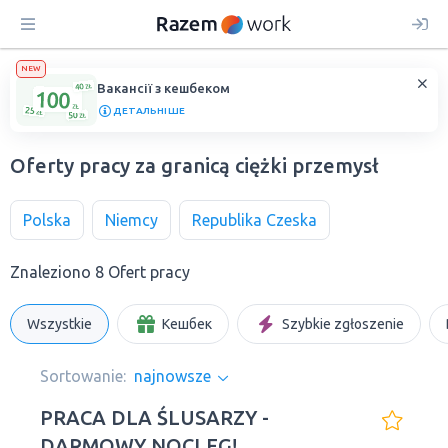
NEW
Вакансії з кешбеком
ДЕТАЛЬНІШЕ
Oferty pracy za granicą ciężki przemysł
Polska
Niemcy
Republika Czeska
Znaleziono 8 Ofert pracy
Wszystkie
Кешбек
Szybkie zgłoszenie
Sortowanie:
najnowsze
PRACA DLA ŚLUSARZY -
DARMOWY NOCLEG!