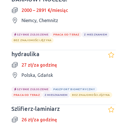
2000 – 2891 €/miesiąc
Niemcy, Chemnitz
SZYBKIE ZGŁOSZENIE
PRACA OD TERAZ
Z MIESZKANIEM
BEZ ZNAJOMOŚCI JĘZYKA
hydraulika
27 zł/za godzinę
Polska, Gdańsk
SZYBKIE ZGŁOSZENIE
PASZPORT BIOMETRYCZNY
PRACA OD TERAZ
Z MIESZKANIEM
BEZ ZNAJOMOŚCI JĘZYKA
Szlifierz-laminiarz
26 zł/za godzinę