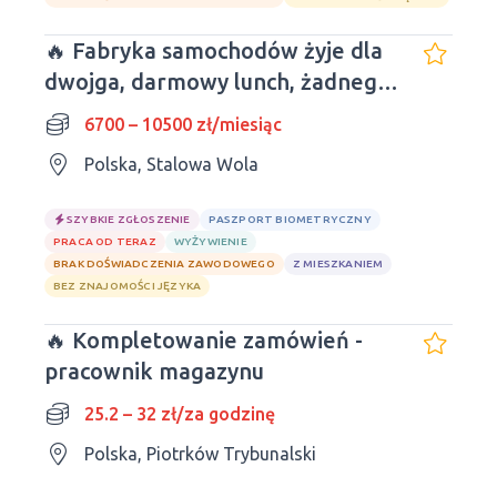
🔥 Fabryka samochodów żyje dla
dwojga, darmowy lunch, żadnego
doświadczenia i żadnego języka
6700 – 10500 zł/miesiąc
Polska, Stalowa Wola
SZYBKIE ZGŁOSZENIE
PASZPORT BIOMETRYCZNY
PRACA OD TERAZ
WYŻYWIENIE
BRAK DOŚWIADCZENIA ZAWODOWEGO
Z MIESZKANIEM
BEZ ZNAJOMOŚCI JĘZYKA
🔥 Kompletowanie zamówień -
pracownik magazynu
25.2 – 32 zł/za godzinę
Polska, Piotrków Trybunalski