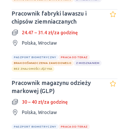
Pracownik fabryki lawaszu i
chipsów ziemniaczanych
24.47 – 31.4 zł/za godzinę
Polska, Wrocław
PASZPORT BIOMETRYCZNY
PRACA OD TERAZ
BRAK DOŚWIADCZENIA ZAWODOWEGO
Z MIESZKANIEM
BEZ ZNAJOMOŚCI JĘZYKA
Pracownik magazynu odzieży
markowej (GLP)
30 – 40 zł/za godzinę
Polska, Wrocław
PASZPORT BIOMETRYCZNY
PRACA OD TERAZ