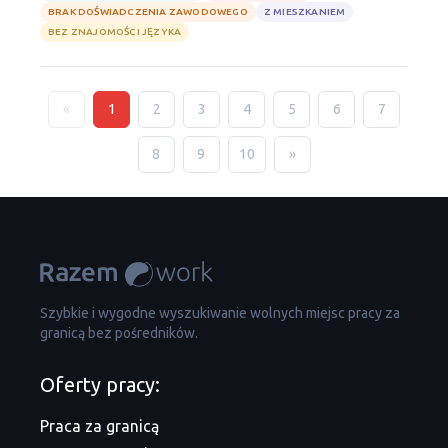
BRAK DOŚWIADCZENIA ZAWODOWEGO
Z MIESZKANIEM
BEZ ZNAJOMOŚCI JĘZYKA
«
1
2
3
4
5
6
7
8
9
10
»
Szybkie i wygodne wyszukiwanie wolnych miejsc pracy za
granicą bez pośredników.
Oferty pracy:
Praca za granicą