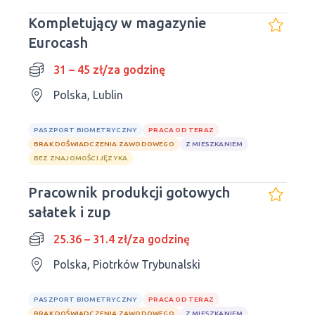
Kompletujący w magazynie
Eurocash
31 – 45 zł/za godzinę
Polska, Lublin
PASZPORT BIOMETRYCZNY
PRACA OD TERAZ
BRAK DOŚWIADCZENIA ZAWODOWEGO
Z MIESZKANIEM
BEZ ZNAJOMOŚCI JĘZYKA
Pracownik produkcji gotowych
sałatek i zup
25.36 – 31.4 zł/za godzinę
Polska, Piotrków Trybunalski
PASZPORT BIOMETRYCZNY
PRACA OD TERAZ
BRAK DOŚWIADCZENIA ZAWODOWEGO
Z MIESZKANIEM