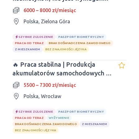
doświadczenie i znajomość
6000 – 8000 zł/miesiąc
języków obcych
Polska, Zielona Góra
SZYBKIE ZGŁOSZENIE
PASZPORT BIOMETRYCZNY
PRACA OD TERAZ
BRAK DOŚWIADCZENIA ZAWODOWEGO
Z MIESZKANIEM
BEZ ZNAJOMOŚCI JĘZYKA
🔥 Praca stabilna | Produkcja
akumulatorów samochodowych |
Wrocław
5500 – 7300 zł/miesiąc
Polska, Wrocław
SZYBKIE ZGŁOSZENIE
PASZPORT BIOMETRYCZNY
PRACA OD TERAZ
WYŻYWIENIE
BRAK DOŚWIADCZENIA ZAWODOWEGO
Z MIESZKANIEM
BEZ ZNAJOMOŚCI JĘZYKA