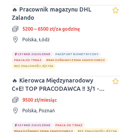
🔥 Pracownik magazynu DHL
Zalando
5200 – 6500 zł/za godzinę
Polska, Łódź
SZYBKIE ZGŁOSZENIE
PASZPORT BIOMETRYCZNY
PRACA OD TERAZ
BRAK DOŚWIADCZENIA ZAWODOWEGO
BEZ ZNAJOMOŚCI JĘZYKA
🔥 Kierowca Międzynarodowy
C+E! TOP PRACODAWCA !! 3/1 -
9500zł
9500 zł/miesiąc
Polska, Poznań
SZYBKIE ZGŁOSZENIE
PRACA OD TERAZ
BRAK DOŚWIADCZENIA ZAWODOWEGO
BEZ ZNAJOMOŚCI JĘZYKA