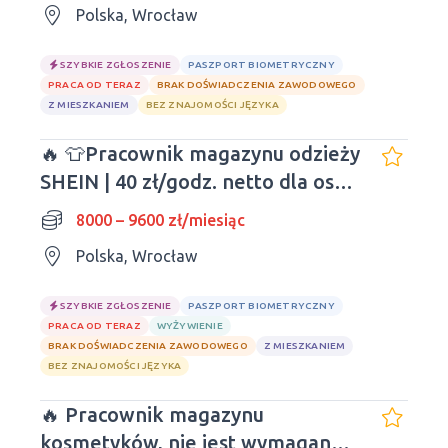
Polska, Wrocław
SZYBKIE ZGŁOSZENIE
PASZPORT BIOMETRYCZNY
PRACA OD TERAZ
BRAK DOŚWIADCZENIA ZAWODOWEGO
Z MIESZKANIEM
BEZ ZNAJOMOŚCI JĘZYKA
🔥 👕Pracownik magazynu odzieży
SHEIN | 40 zł/godz. netto dla osób
młodych!
8000 – 9600 zł/miesiąc
Polska, Wrocław
SZYBKIE ZGŁOSZENIE
PASZPORT BIOMETRYCZNY
PRACA OD TERAZ
WYŻYWIENIE
BRAK DOŚWIADCZENIA ZAWODOWEGO
Z MIESZKANIEM
BEZ ZNAJOMOŚCI JĘZYKA
🔥 Pracownik magazynu
kosmetyków, nie jest wymagane