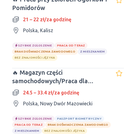
Pomidorów
21 – 22 zł/za godzinę
Polska, Kalisz
SZYBKIE ZGŁOSZENIE
PRACA OD TERAZ
BRAK DOŚWIADCZENIA ZAWODOWEGO
Z MIESZKANIEM
BEZ ZNAJOMOŚCI JĘZYKA
🔥 Magazyn części
samochodowych/Praca dla
mężczyzn i kobiet
24.5 – 33.4 zł/za godzinę
Polska, Nowy Dwór Mazowiecki
SZYBKIE ZGŁOSZENIE
PASZPORT BIOMETRYCZNY
PRACA OD TERAZ
BRAK DOŚWIADCZENIA ZAWODOWEGO
Z MIESZKANIEM
BEZ ZNAJOMOŚCI JĘZYKA