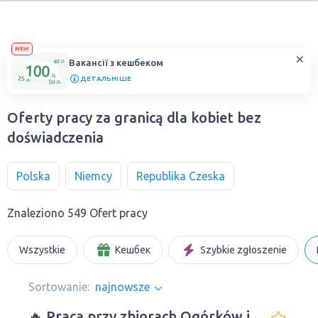
NEW
Вакансії з кешбеком
ДЕТАЛЬНІШЕ
Oferty pracy za granicą dla kobiet bez
doświadczenia
Polska
Niemcy
Republika Czeska
Znaleziono 549 Ofert pracy
Wszystkie
Кешбек
Szybkie zgłoszenie
Sortowanie:
najnowsze
🔥 Praca przy zbiorach Ogórków i