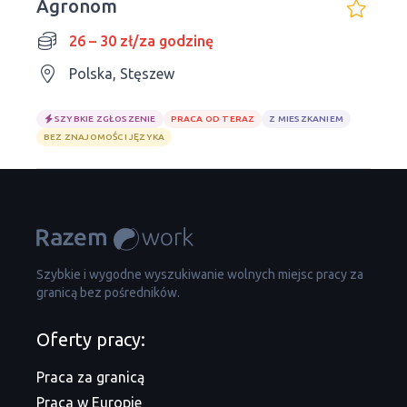
Agronom
26 – 30 zł/za godzinę
Polska, Stęszew
SZYBKIE ZGŁOSZENIE
PRACA OD TERAZ
Z MIESZKANIEM
BEZ ZNAJOMOŚCI JĘZYKA
Szybkie i wygodne wyszukiwanie wolnych miejsc pracy za
granicą bez pośredników.
Oferty pracy:
Praca za granicą
Praca w Europie