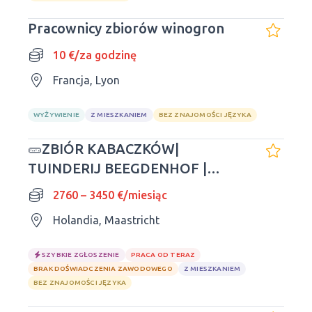
Pracownicy zbiorów winogron
10 €/za godzinę
Francja, Lyon
WYŻYWIENIE
Z MIESZKANIEM
BEZ ZNAJOMOŚCI JĘZYKA
🥒ZBIÓR KABACZKÓW|
TUINDERIJ BEEGDENHOF |
SEZON 2026
2760 – 3450 €/miesiąc
Holandia, Maastricht
SZYBKIE ZGŁOSZENIE
PRACA OD TERAZ
BRAK DOŚWIADCZENIA ZAWODOWEGO
Z MIESZKANIEM
BEZ ZNAJOMOŚCI JĘZYKA