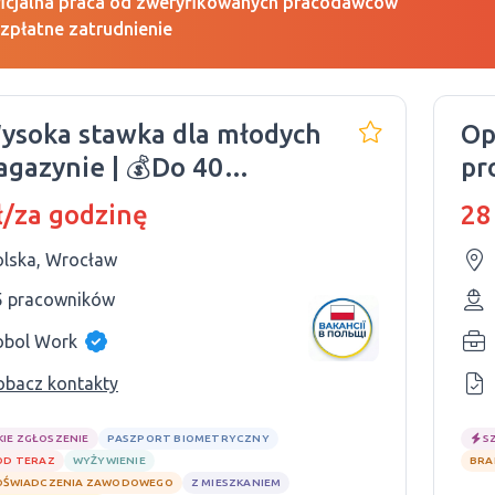
icjalna praca od zweryfikowanych pracodawców
zpłatne zatrudnienie
ysoka stawka dla młodych
Op
gazynie | 💰Do 40
pr
odz. netto
ł/za godzinę
28
olska, Wrocław
5 pracowników
obol Work
obacz kontakty
KIE ZGŁOSZENIE
PASZPORT BIOMETRYCZNY
S
OD TERAZ
WYŻYWIENIE
BRA
OŚWIADCZENIA ZAWODOWEGO
Z MIESZKANIEM