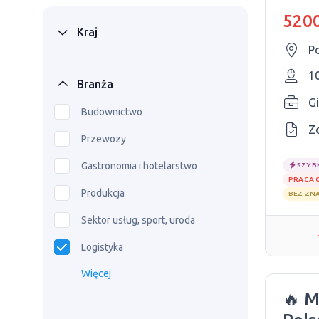
5200
Kraj
P
1
Branża
Gi
Budownictwo
Z
Przewozy
Gastronomia i hotelarstwo
SZYB
PRACA 
Produkcja
BEZ ZN
Sektor usług, sport, uroda
Logistyka
Więcej
🔥 M