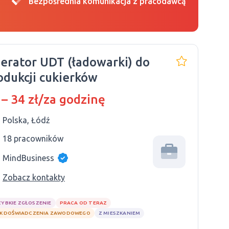
Bezpośrednia komunikacja z pracodawcą
erator UDT (ładowarki) do
odukcji cukierków
 – 34 zł/za godzinę
Polska, Łódź
18 pracowników
MindBusiness
Zobacz kontakty
ZYBKIE ZGŁOSZENIE
PRACA OD TERAZ
K DOŚWIADCZENIA ZAWODOWEGO
Z MIESZKANIEM