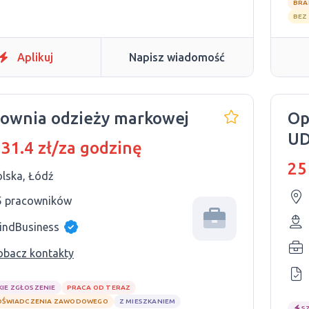
BRA
BEZ
Aplikuj
Napisz wiadomość
ownia odzieży markowej
Op
UD
 31.4 zł/za godzinę
pr
25
olska, Łódź
5 pracowników
indBusiness
obacz kontakty
KIE ZGŁOSZENIE
PRACA OD TERAZ
OŚWIADCZENIA ZAWODOWEGO
Z MIESZKANIEM
S