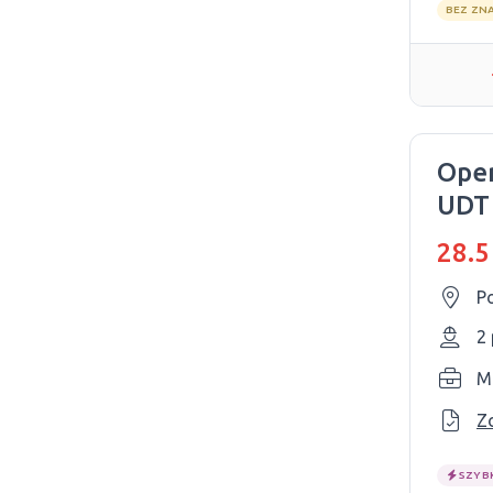
BEZ ZN
Oper
UDT
far
28.5
Po
2
M
Z
SZYB