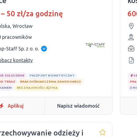
ce
ko
wy
 – 50 zł/za godzinę
60
zn
olska, Wrocław
0 pracowników
p-Staff Sp. z o. o.
obacz kontakty
KIE ZGŁOSZENIE
PASZPORT BIOMETRYCZNY
S
OD TERAZ
BRAK DOŚWIADCZENIA ZAWODOWEGO
PRA
ZKANIEM
BEZ ZNAJOMOŚCI JĘZYKA
Z M
Aplikuj
Napisz wiadomość
rzechowywanie odzieży i