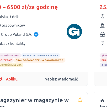
 – 6500 zł/za godzinę
25
olska, Łódź
0 pracowników
 Group Poland S.A.
obacz kontakty
KIE ZGŁOSZENIE
PASZPORT BIOMETRYCZNY
S
OD TERAZ
BRAK DOŚWIADCZENIA ZAWODOWEGO
PRA
AJOMOŚCI JĘZYKA
Z M
Aplikuj
Napisz wiadomość
agazynier w magazynie w
🔥