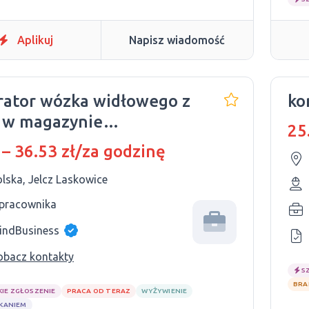
Aplikuj
Napisz wiadomość
ator wózka widłowego z
ko
 w magazynie
25
maceutycznym
 – 36.53 zł/za godzinę
lska, Jelcz Laskowice
 pracownika
indBusiness
obacz kontakty
S
BRA
KIE ZGŁOSZENIE
PRACA OD TERAZ
WYŻYWIENIE
ZKANIEM