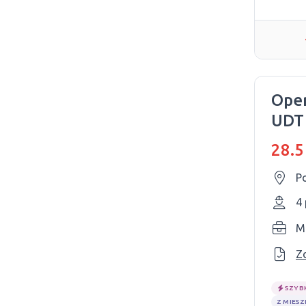
Oper
UDT
far
28.5
Po
4
M
Z
SZYB
Z MIES