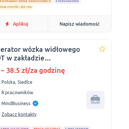
K DOŚWIADCZENIA ZAWODOWEGO
Z MIESZKANIEM
 ZNAJOMOŚCI JĘZYKA
Aplikuj
Napisz wiadomość
erator wózka widłowego
T w zakładzie
odukującym pociągi
 – 38.5 zł/za godzinę
Polska, Siedlce
8 pracowników
MindBusiness
Zobacz kontakty
ZYBKIE ZGŁOSZENIE
PRACA OD TERAZ
Z MIESZKANIEM