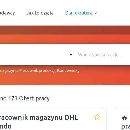
odawcy
Jak to działa
Dla rekrutera
 magazynu
,
Pracownik produkcji
,
Budowniczy
ono
173
Ofert pracy
Pracownik magazynu DHL
🔥
ando
pr