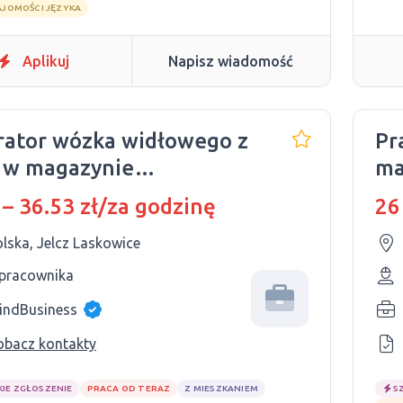
AJOMOŚCI JĘZYKA
Aplikuj
Napisz wiadomość
ator wózka widłowego z
Pr
 w magazynie
ma
maceutycznym
 – 36.53 zł/za godzinę
26
lska, Jelcz Laskowice
 pracownika
indBusiness
obacz kontakty
KIE ZGŁOSZENIE
PRACA OD TERAZ
Z MIESZKANIEM
S