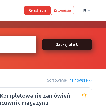
Rejestracja
Zaloguj się
Pl
Szukaj ofert
Sortowanie:
najnowsze
 Kompletowanie zamówień -
acownik magazynu