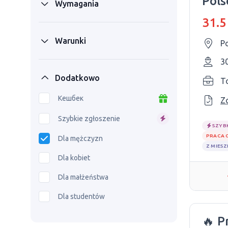
Pols
Wymagania
31.5
Warunki
P
3
Dodatkowo
To
Кешбек
Z
Szybkie zgłoszenie
SZYB
PRACA 
Dla mężczyzn
Z MIES
Dla kobiet
Dla małżeństwa
Dla studentów
🔥 P