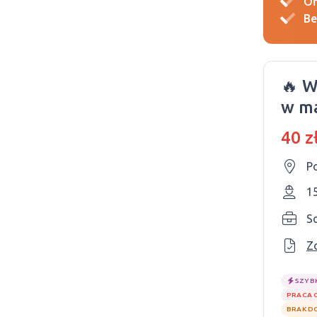
Of
Be
🔥 W
w ma
zł/g
40 z
P
1
S
Z
SZYB
PRACA 
BRAK D