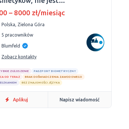
smetyków, nie jest
magane doświadczenie i
00 – 8000 zł/miesiąc
ajomość języków obcych
Polska, Zielona Góra
5 pracowników
Blumfeld
Zobacz kontakty
ZYBKIE ZGŁOSZENIE
PASZPORT BIOMETRYCZNY
CA OD TERAZ
BRAK DOŚWIADCZENIA ZAWODOWEGO
IESZKANIEM
BEZ ZNAJOMOŚCI JĘZYKA
Aplikuj
Napisz wiadomość