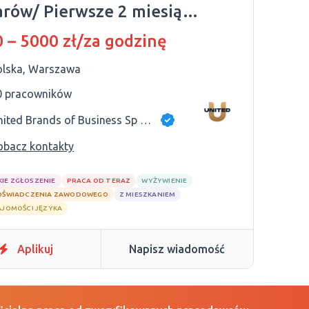
rów/ Pierwsze 2 miesiące
stelu - BEZPŁATNIE
 – 5000 zł/za godzinę
olska, Warszawa
0 pracowników
United Brands of Business Sp z o.o
obacz kontakty
KIE ZGŁOSZENIE
PRACA OD TERAZ
WYŻYWIENIE
OŚWIADCZENIA ZAWODOWEGO
Z MIESZKANIEM
AJOMOŚCI JĘZYKA
Aplikuj
Napisz wiadomość