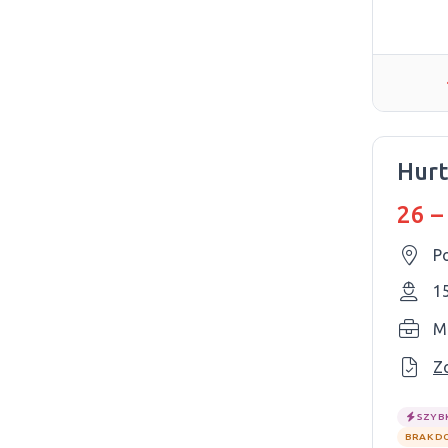
Hurt
26 –
P
1
M
Z
SZYB
BRAK D