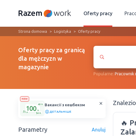
Oferty pracy
Prac
Strona domowa
Logistyka
Oferty pracy
Oferty pracy za granicą
dla mężczyzn w
magazynie
Popularne:
Рracownik
NEW
Znalezi
Вакансії з кешбеком
ДЕТАЛЬНІШЕ
🔥 
Parametry
Anuluj
Zal