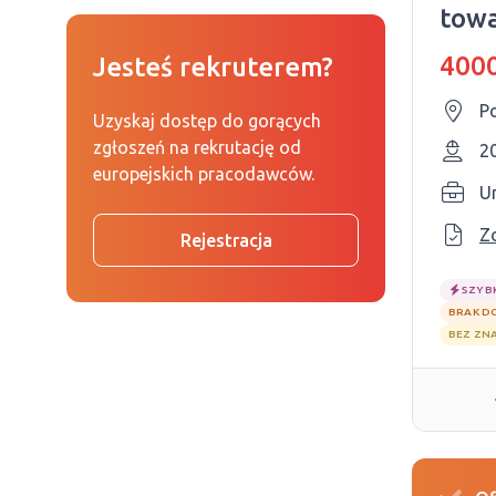
towa
w ho
4000
Jesteś rekruterem?
P
Uzyskaj dostęp do gorących
zgłoszeń na rekrutację od
2
europejskich pracodawców.
Z
Rejestracja
SZYB
BRAK D
BEZ ZN