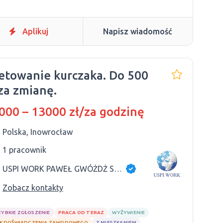
Aplikuj
Napisz wiadomość
letowanie kurczaka. Do 500
 za zmianę.
000 – 13000 zł/za godzinę
Polska, Inowrocław
1 pracownik
USPI WORK PAWEŁ GWÓŻDŻ SP.K
Zobacz kontakty
ZYBKIE ZGŁOSZENIE
PRACA OD TERAZ
WYŻYWIENIE
K DOŚWIADCZENIA ZAWODOWEGO
Z MIESZKANIEM