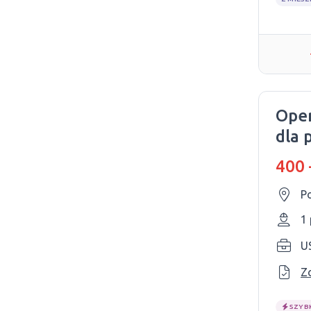
Oper
dla 
400 
P
1
Z
SZYB