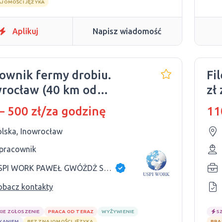
AJOMOŚCI JĘZYKA
Aplikuj
Napisz wiadomość
ownik fermy drobiu.
Fi
rocław (40 km od
zł
oszczy)
– 500 zł/za godzinę
11
olska, Inowrocław
 pracownik
USPI WORK PAWEŁ GWÓŻDŻ SP.K
obacz kontakty
KIE ZGŁOSZENIE
PRACA OD TERAZ
WYŻYWIENIE
S
ZKANIEM
BEZ ZNAJOMOŚCI JĘZYKA
BRA