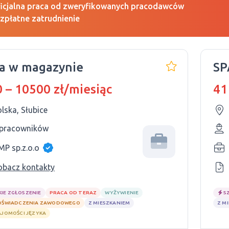
icjalna praca od zweryfikowanych pracodawców
zpłatne zatrudnienie
a w magazynie
SP
 – 10500 zł/miesiąc
41
lska, Słubice
 pracowników
MP sp.z.o.o
obacz kontakty
KIE ZGŁOSZENIE
PRACA OD TERAZ
WYŻYWIENIE
S
OŚWIADCZENIA ZAWODOWEGO
Z MIESZKANIEM
Z M
AJOMOŚCI JĘZYKA