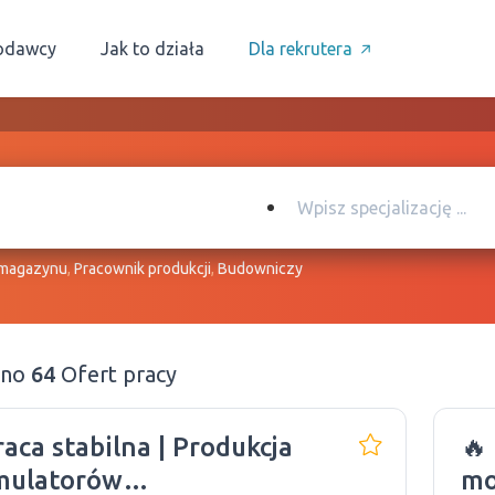
odawcy
Jak to działa
Dla rekrutera
 magazynu
,
Pracownik produkcji
,
Budowniczy
ono
64
Ofert pracy
raca stabilna | Produkcja
🔥
mulatorów
mo