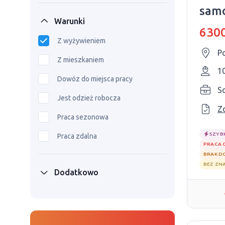
sam
Warunki
150 
6300
Z wyżywieniem
P
Z mieszkaniem
1
Dowóz do miejsca pracy
S
Jest odzież robocza
Z
Praca sezonowa
SZYB
Praca zdalna
PRACA 
BRAK D
BEZ ZN
Dodatkowo