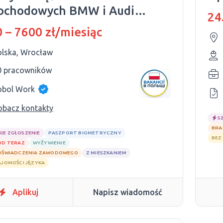
ochodowych BMW i Audi |
24
km od Wrocławia
 – 7600 zł/miesiąc
olska, Wrocław
0 pracowników
obol Work
obacz kontakty
S
BRA
KIE ZGŁOSZENIE
PASZPORT BIOMETRYCZNY
BEZ
OD TERAZ
WYŻYWIENIE
OŚWIADCZENIA ZAWODOWEGO
Z MIESZKANIEM
AJOMOŚCI JĘZYKA
Aplikuj
Napisz wiadomość