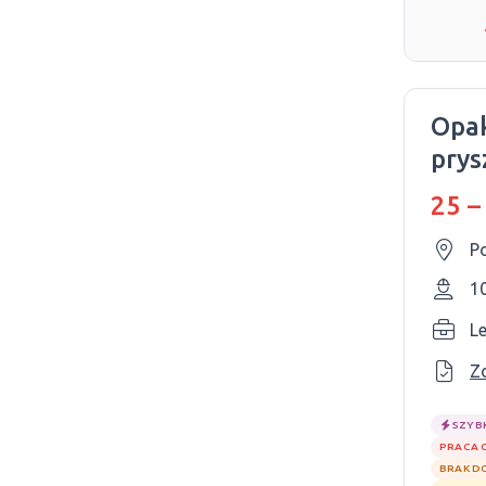
Opak
prys
25 –
P
1
L
Z
SZYB
PRACA 
BRAK D