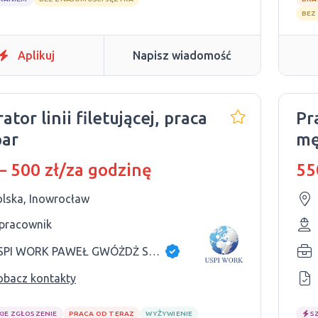
BEZ
Aplikuj
Napisz wiadomość
ator linii filetującej, praca
Pr
par
mę
– 500 zł/za godzinę
55
olska, Inowrocław
 pracownik
USPI WORK PAWEŁ GWÓŻDŻ SP.K
obacz kontakty
KIE ZGŁOSZENIE
PRACA OD TERAZ
WYŻYWIENIE
S