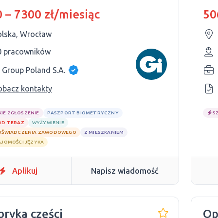
ochodowych | Wrocław
 – 7300 zł/miesiąc
50
olska, Wrocław
0 pracowników
 Group Poland S.A.
obacz kontakty
KIE ZGŁOSZENIE
PASZPORT BIOMETRYCZNY
S
OD TERAZ
WYŻYWIENIE
OŚWIADCZENIA ZAWODOWEGO
Z MIESZKANIEM
AJOMOŚCI JĘZYKA
Aplikuj
Napisz wiadomość
bryka części
Op