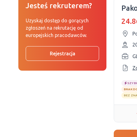
Jesteś rekruterem?
Pak
24.8
Uzyskaj dostęp do gorących
zgłoszeń na rekrutację od
P
europejskich pracodawców.
2
Rejestracja
G
Z
SZYB
BRAK D
BEZ ZN