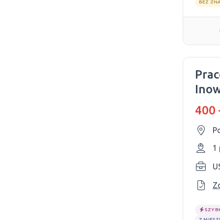
BEZ ZN
Prac
Inow
Bydg
400 
P
1
Z
SZYB
Z MIES