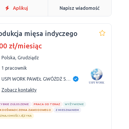
Aplikuj
Napisz wiadomość
odukcja mięsa indyczego
00 zł/miesiąc
Polska, Grudziądz
1 pracownik
USPI WORK PAWEŁ GWÓŻDŻ SP.K
Zobacz kontakty
ZYBKIE ZGŁOSZENIE
PRACA OD TERAZ
WYŻYWIENIE
K DOŚWIADCZENIA ZAWODOWEGO
Z MIESZKANIEM
 ZNAJOMOŚCI JĘZYKA