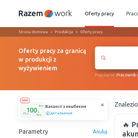
Oferty pracy
Prac
Strona domowa
Produkcja
Oferty pracy
Oferty pracy za granicą
w produkcji z
wyżywieniem
Popularne:
Рracownik
NEW
Znalezi
Вакансії з кешбеком
ДЕТАЛЬНІШЕ
🔥 P
Parametry
Anuluj
aku