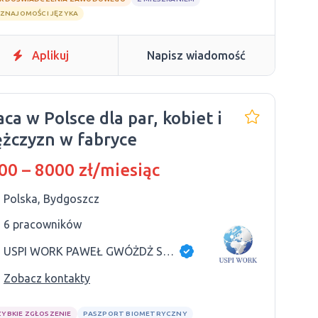
 ZNAJOMOŚCI JĘZYKA
Aplikuj
Napisz wiadomość
aca w Polsce dla par, kobiet i
żczyzn w fabryce
00 – 8000 zł/miesiąc
Polska, Bydgoszcz
6 pracowników
USPI WORK PAWEŁ GWÓŻDŻ SP.K
Zobacz kontakty
ZYBKIE ZGŁOSZENIE
PASZPORT BIOMETRYCZNY