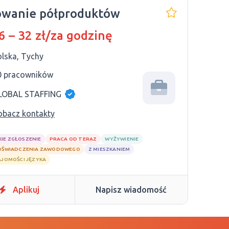
owanie półproduktów
6 – 32 zł/za godzinę
olska, Tychy
0 pracowników
LOBAL STAFFING
obacz kontakty
KIE ZGŁOSZENIE
PRACA OD TERAZ
WYŻYWIENIE
OŚWIADCZENIA ZAWODOWEGO
Z MIESZKANIEM
AJOMOŚCI JĘZYKA
Aplikuj
Napisz wiadomość