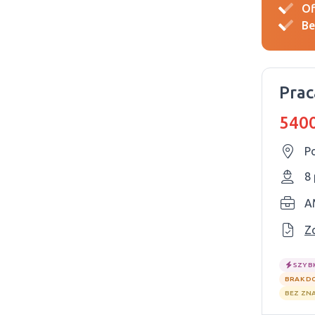
Of
Be
Prac
5400
Po
8
A
Z
SZYB
BRAK D
BEZ ZN