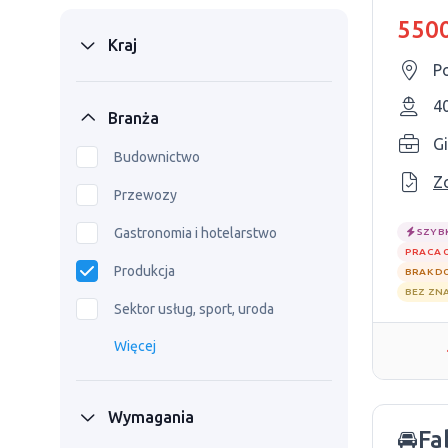
sam
5500
Kraj
P
4
Branża
Gi
Budownictwo
Z
Przewozy
Gastronomia i hotelarstwo
SZYB
PRACA 
Produkcja
BRAK D
BEZ ZN
Sektor usług, sport, uroda
Więcej
Wymagania
🚘Fa