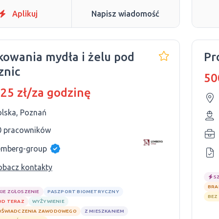
Aplikuj
Napisz wiadomość
owania mydła i żelu pod
Pr
znic
50
 25 zł/za godzinę
olska, Poznań
0 pracowników
emberg-group
obacz kontakty
S
BRA
KIE ZGŁOSZENIE
PASZPORT BIOMETRYCZNY
BEZ
OD TERAZ
WYŻYWIENIE
OŚWIADCZENIA ZAWODOWEGO
Z MIESZKANIEM