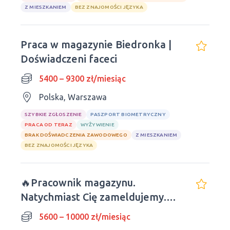
Z MIESZKANIEM
BEZ ZNAJOMOŚCI JĘZYKA
Praca w magazynie Biedronka |
Doświadczeni faceci
5400 – 9300 zł/miesiąc
Polska, Warszawa
SZYBKIE ZGŁOSZENIE
PASZPORT BIOMETRYCZNY
PRACA OD TERAZ
WYŻYWIENIE
BRAK DOŚWIADCZENIA ZAWODOWEGO
Z MIESZKANIEM
BEZ ZNAJOMOŚCI JĘZYKA
🔥Pracownik magazynu.
Natychmiast Cię zameldujemy.
Obiady wliczone w cenę.
5600 – 10000 zł/miesiąc