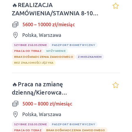
🔥REALIZACJA
ZAMÓWIENIA/STAWNIA 8-10
GODZIN🔥
5600 – 10000 zł/miesiąc
Polska, Warszawa
SZYBKIE ZGŁOSZENIE
PASZPORT BIOMETRYCZNY
PRACA OD TERAZ
WYŻYWIENIE
BRAK DOŚWIADCZENIA ZAWODOWEGO
Z MIESZKANIEM
BEZ ZNAJOMOŚCI JĘZYKA
🔥Praca na zmianę
dzienną/Kierowca
kurierski/Polskie prawo jazdy
5000 – 8000 zł/miesiąc
Polska, Warszawa
SZYBKIE ZGŁOSZENIE
PASZPORT BIOMETRYCZNY
PRACA OD TERAZ
BRAK DOŚWIADCZENIA ZAWODOWEGO