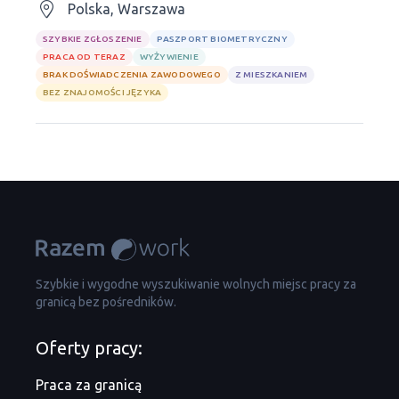
Polska, Warszawa
SZYBKIE ZGŁOSZENIE
PASZPORT BIOMETRYCZNY
PRACA OD TERAZ
WYŻYWIENIE
BRAK DOŚWIADCZENIA ZAWODOWEGO
Z MIESZKANIEM
BEZ ZNAJOMOŚCI JĘZYKA
Szybkie i wygodne wyszukiwanie wolnych miejsc pracy za
granicą bez pośredników.
Oferty pracy:
Praca za granicą