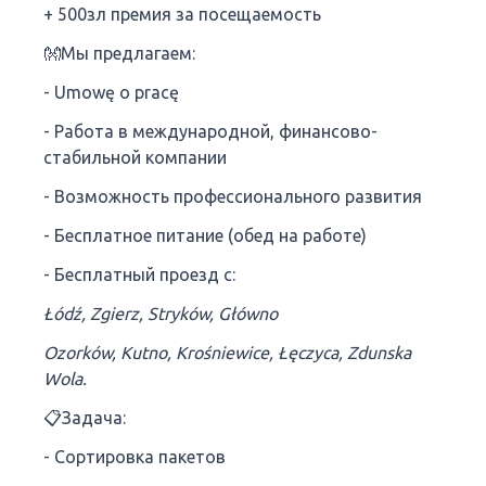
+ 500зл премия за посещаемость
👐Мы предлагаем:
- Umowę o pracę
- Работа в международной, финансово-
стабильной компании
- Возможность профессионального развития
- Бесплатное питание (обед на работе)
- Бесплатный проезд с:
Łódź, Zgierz, Stryków, Główno
Ozorków, Kutno, Krośniewice, Łęczyca, Zdunska
Wola.
📋Задача:
- Сортировка пакетов