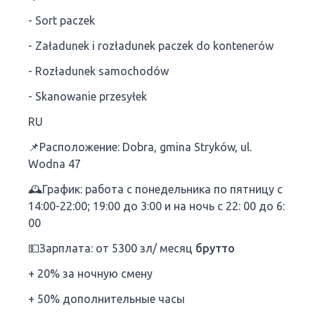
- Sort paczek
- Załadunek i rozładunek paczek do kontenerów
- Rozładunek samochodów
- Skanowanie przesyłek
RU
📌Расположение: Dobra, gmina Stryków, ul.
Wodna 47
🕰️График: работа с понедельника по пятницу с
14:00-22:00; 19:00 до 3:00 и на ночь с 22: 00 до 6:
00
💵Зарплата: от 5300 зл/ месяц
брутто
+ 20% за ночную смену
+ 50% дополнительные часы