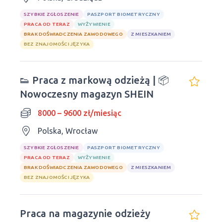
SZYBKIE ZGŁOSZENIE
PASZPORT BIOMETRYCZNY
PRACA OD TERAZ
WYŻYWIENIE
BRAK DOŚWIADCZENIA ZAWODOWEGO
Z MIESZKANIEM
BEZ ZNAJOMOŚCI JĘZYKA
👟 Praca z markową odzieżą | 📦
Nowoczesny magazyn SHEIN
8000 – 9600 zł/miesiąc
Polska, Wrocław
SZYBKIE ZGŁOSZENIE
PASZPORT BIOMETRYCZNY
PRACA OD TERAZ
WYŻYWIENIE
BRAK DOŚWIADCZENIA ZAWODOWEGO
Z MIESZKANIEM
BEZ ZNAJOMOŚCI JĘZYKA
Praca na magazynie odzieży