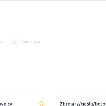
wa
Studentów
wnicy
Zbrojarz/cieśla/beto