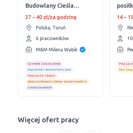
Budowlany Cieśla
posił
Zbrojarz
27 – 40 zł/za godzinę
14 – 1
Polska, Toruń
Ni
6 pracowników
10
M&M Milena Wabik
Pe
SZYBKIE ZGŁOSZENIE
PRACA O
PASZPORT BIOMETRYCZNY
BEZ ZNA
PRACA OD TERAZ
BRAK DOŚWIADCZENIA ZAWODOWEGO
Z MIESZKANIEM
Więcej ofert pracy