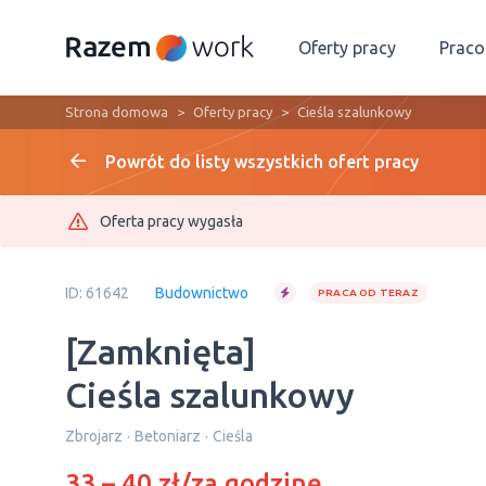
Oferty pracy
Prac
Strona domowa
Oferty pracy
Cieśla szalunkowy
Powrót do listy wszystkich ofert pracy
Oferta pracy wygasła
ID: 61642
Budownictwo
PRACA OD TERAZ
[Zamknięta]
Cieśla szalunkowy
Zbrojarz
Betoniarz
Cieśla
33 – 40 zł/za godzinę