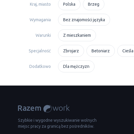
Kraj, miasto
Polska
Brzeg
Wymagania
Bez znajomości języka
Warunki
Z mieszkaniem
Specjalność
Zbrojarz
Betoniarz
Cieśla
Dodatkowo
Dla mężczyzn
Szybkie i wygodne wyszukiwanie wolnych
miejsc pracy za granicą bez pośredników.