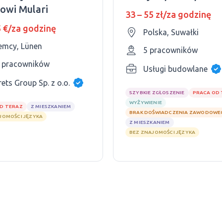
kowi Mulari
33 – 55 zł/za godzinę
5 €/za godzinę
Polska, Suwałki
emcy, Lünen
5 pracowników
 pracowników
Usługi budowlane
rets Group Sp. z o.o.
SZYBKIE ZGŁOSZENIE
PRACA OD
WYŻYWIENIE
D TERAZ
Z MIESZKANIEM
BRAK DOŚWIADCZENIA ZAWODOWE
JOMOŚCI JĘZYKA
Z MIESZKANIEM
BEZ ZNAJOMOŚCI JĘZYKA