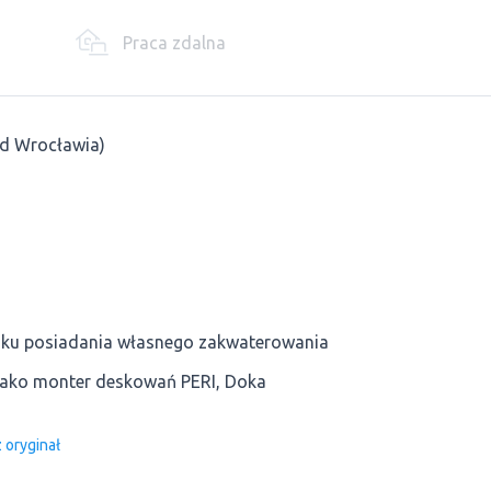
Praca zdalna
od Wrocławia)
dku posiadania własnego zakwaterowania
jako monter deskowań PERI, Doka
 oryginał