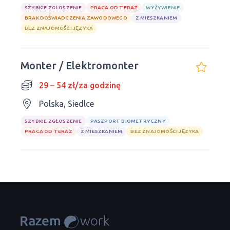
SZYBKIE ZGŁOSZENIE
PRACA OD TERAZ
WYŻYWIENIE
BRAK DOŚWIADCZENIA ZAWODOWEGO
Z MIESZKANIEM
BEZ ZNAJOMOŚCI JĘZYKA
Monter / Elektromonter
29 – 54 zł/za godzinę
Polska, Siedlce
SZYBKIE ZGŁOSZENIE
PASZPORT BIOMETRYCZNY
PRACA OD TERAZ
Z MIESZKANIEM
BEZ ZNAJOMOŚCI JĘZYKA