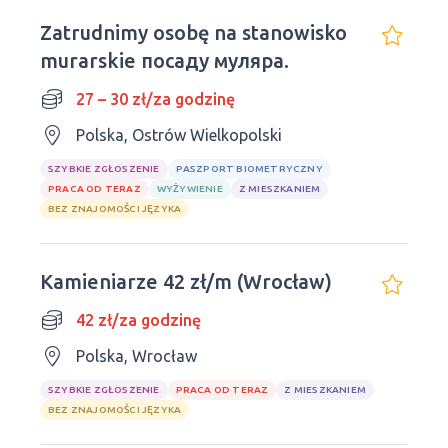
Zatrudnimy osobę na stanowisko
murarskie посаду муляра.
27 – 30 zł/za godzinę
Polska, Ostrów Wielkopolski
SZYBKIE ZGŁOSZENIE
PASZPORT BIOMETRYCZNY
PRACA OD TERAZ
WYŻYWIENIE
Z MIESZKANIEM
BEZ ZNAJOMOŚCI JĘZYKA
Kamieniarze 42 zł/m (Wrocław)
42 zł/za godzinę
Polska, Wrocław
SZYBKIE ZGŁOSZENIE
PRACA OD TERAZ
Z MIESZKANIEM
BEZ ZNAJOMOŚCI JĘZYKA