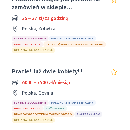
zamówień w sklepie
internetowym
25 – 27 zł/za godzinę
Polska, Kobyłka
SZYBKIE ZGŁOSZENIE
PASZPORT BIOMETRYCZNY
PRACA OD TERAZ
BRAK DOŚWIADCZENIA ZAWODOWEGO
BEZ ZNAJOMOŚCI JĘZYKA
Pranie! Już dwie kobiety!!!
6000 – 7500 zł/miesiąc
Polska, Gdynia
SZYBKIE ZGŁOSZENIE
PASZPORT BIOMETRYCZNY
PRACA OD TERAZ
WYŻYWIENIE
BRAK DOŚWIADCZENIA ZAWODOWEGO
Z MIESZKANIEM
BEZ ZNAJOMOŚCI JĘZYKA