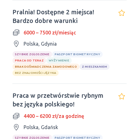
Pralnia! Dostępne 2 miejsca!
Bardzo dobre warunki
6000 – 7500 zł/miesiąc
Polska, Gdynia
SZYBKIE ZGŁOSZENIE
PASZPORT BIOMETRYCZNY
PRACA OD TERAZ
WYŻYWIENIE
BRAK DOŚWIADCZENIA ZAWODOWEGO
Z MIESZKANIEM
BEZ ZNAJOMOŚCI JĘZYKA
Praca w przetwórstwie rybnym
bez języka polskiego!
4400 – 6200 zł/za godzinę
Polska, Gdańsk
SZYBKIE ZGŁOSZENIE
PASZPORT BIOMETRYCZNY