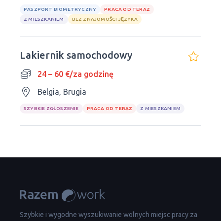
PASZPORT BIOMETRYCZNY
PRACA OD TERAZ
Z MIESZKANIEM
BEZ ZNAJOMOŚCI JĘZYKA
Lakiernik samochodowy
24 – 60 €/za godzinę
Belgia, Brugia
SZYBKIE ZGŁOSZENIE
PRACA OD TERAZ
Z MIESZKANIEM
Szybkie i wygodne wyszukiwanie wolnych miejsc pracy za