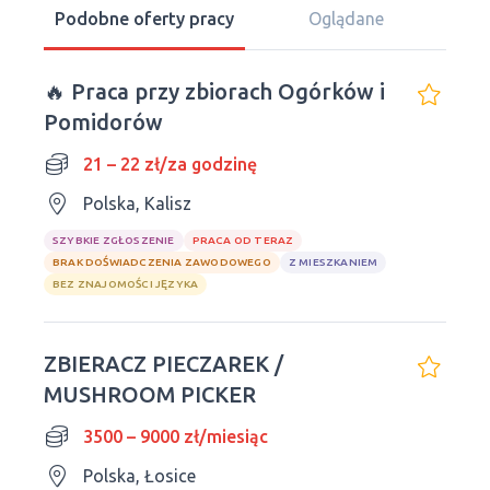
Podobne oferty pracy
Oglądane
🔥 Praca przy zbiorach Ogórków i
Pomidorów
21 – 22 zł/za godzinę
Polska, Kalisz
SZYBKIE ZGŁOSZENIE
PRACA OD TERAZ
BRAK DOŚWIADCZENIA ZAWODOWEGO
Z MIESZKANIEM
BEZ ZNAJOMOŚCI JĘZYKA
ZBIERACZ PIECZAREK /
MUSHROOM PICKER
3500 – 9000 zł/miesiąc
Polska, Łosice