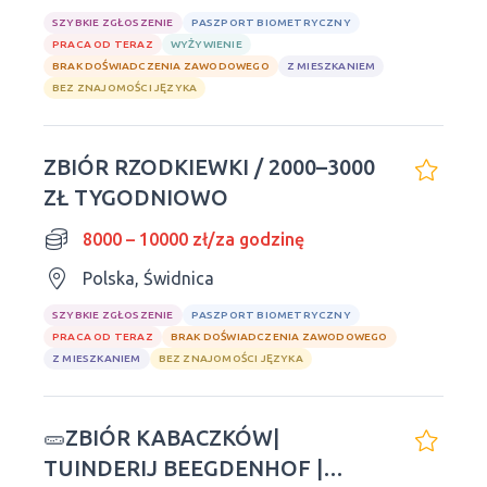
SZYBKIE ZGŁOSZENIE
PASZPORT BIOMETRYCZNY
PRACA OD TERAZ
WYŻYWIENIE
BRAK DOŚWIADCZENIA ZAWODOWEGO
Z MIESZKANIEM
BEZ ZNAJOMOŚCI JĘZYKA
ZBIÓR RZODKIEWKI / 2000–3000
ZŁ TYGODNIOWO
8000 – 10000 zł/za godzinę
Polska, Świdnica
SZYBKIE ZGŁOSZENIE
PASZPORT BIOMETRYCZNY
PRACA OD TERAZ
BRAK DOŚWIADCZENIA ZAWODOWEGO
Z MIESZKANIEM
BEZ ZNAJOMOŚCI JĘZYKA
🥒ZBIÓR KABACZKÓW|
TUINDERIJ BEEGDENHOF |