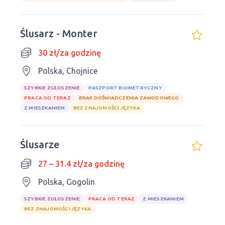
Ślusarz - Monter
30 zł/za godzinę
Polska, Chojnice
SZYBKIE ZGŁOSZENIE
PASZPORT BIOMETRYCZNY
PRACA OD TERAZ
BRAK DOŚWIADCZENIA ZAWODOWEGO
Z MIESZKANIEM
BEZ ZNAJOMOŚCI JĘZYKA
Ślusarze
27 – 31.4 zł/za godzinę
Polska, Gogolin
SZYBKIE ZGŁOSZENIE
PRACA OD TERAZ
Z MIESZKANIEM
BEZ ZNAJOMOŚCI JĘZYKA