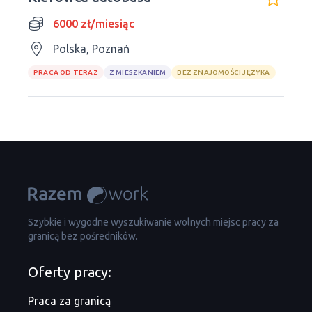
6000 zł/miesiąc
Polska, Poznań
PRACA OD TERAZ
Z MIESZKANIEM
BEZ ZNAJOMOŚCI JĘZYKA
Szybkie i wygodne wyszukiwanie wolnych miejsc pracy za
granicą bez pośredników.
Oferty pracy:
Praca za granicą