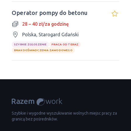
Operator pompy do betonu
28 – 40 zł/za godzinę
Polska, Starogard Gdański
SZYBKIE ZGŁOSZENIE
PRACA OD TERAZ
BRAK DOŚWIADCZENIA ZAWODOWEGO
Szybkie i wygodne wyszukiwanie wolnych miejsc pracy za
granicą bez pośredników.