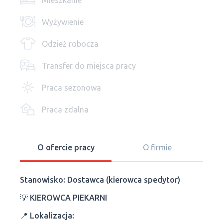
Mieszkanie
Wyżywienie
Odzież robocza
Transfer do miejsca pracy
Praca sezonowa
Praca zdalna
O ofercie pracy
O firmie
Stanowisko: Dostawca (kierowca spedytor)
💡
KIEROWCA PIEKARNI
📍
Lokalizacja: