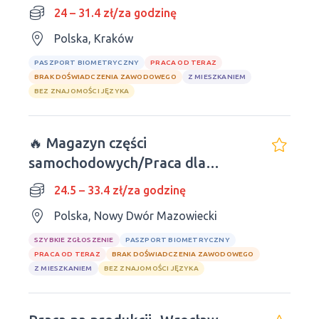
samochodowych MOTOROL
24 – 31.4 zł/za godzinę
Polska, Kraków
PASZPORT BIOMETRYCZNY
PRACA OD TERAZ
BRAK DOŚWIADCZENIA ZAWODOWEGO
Z MIESZKANIEM
BEZ ZNAJOMOŚCI JĘZYKA
🔥 Magazyn części
samochodowych/Praca dla
mężczyzn i kobiet
24.5 – 33.4 zł/za godzinę
Polska, Nowy Dwór Mazowiecki
SZYBKIE ZGŁOSZENIE
PASZPORT BIOMETRYCZNY
PRACA OD TERAZ
BRAK DOŚWIADCZENIA ZAWODOWEGO
Z MIESZKANIEM
BEZ ZNAJOMOŚCI JĘZYKA