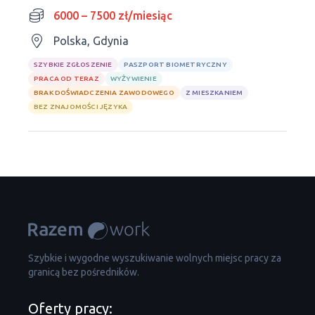
6000 – 7500 zł/miesiąc
Polska, Gdynia
SZYBKIE ZGŁOSZENIE
PASZPORT BIOMETRYCZNY
PRACA OD TERAZ
WYŻYWIENIE
BRAK DOŚWIADCZENIA ZAWODOWEGO
Z MIESZKANIEM
BEZ ZNAJOMOŚCI JĘZYKA
Szybkie i wygodne wyszukiwanie wolnych miejsc pracy za
granicą bez pośredników.
Oferty pracy: