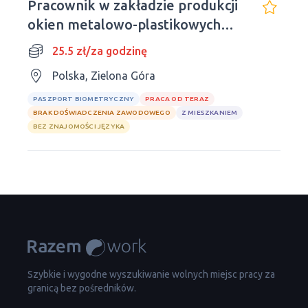
Pracownik w zakładzie produkcji
okien metalowo-plastikowych
ELWIZ
25.5 zł/za godzinę
Polska, Zielona Góra
PASZPORT BIOMETRYCZNY
PRACA OD TERAZ
BRAK DOŚWIADCZENIA ZAWODOWEGO
Z MIESZKANIEM
BEZ ZNAJOMOŚCI JĘZYKA
Szybkie i wygodne wyszukiwanie wolnych miejsc pracy za
granicą bez pośredników.