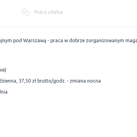
Praca zdalna
yjnym pod Warszawą - praca w dobrze zorganizowanym maga
ie)
 dzienna, 37,50 zł brutto/godz. - zmiana nocna
dnia