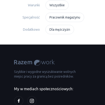
Warunki
Wszystkie
Specjalność
Рracownik magazynu
Dodatkowo
Dla mężczyzn
Szybkie i wygodne wyszukiwanie wolnych
miejsc pracy za granicą bez pośredników.
My w mediach społecznościowych: