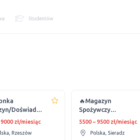
wa
Studentów
onka
🔥Magazyn
yn/Doświadczenie
Spożywczy
dowe/Dla
Biedronka/Praca
 9000 zł/miesiąc
5500 – 9500 zł/miesiąc
zyzn
Oficjalna
lska, Rzeszów
Polska, Sieradz