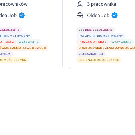
pracowników
3 pracownika
den Job
Olden Job
 ZGŁOSZENIE
SZYBKIE ZGŁOSZENIE
RT BIOMETRYCZNY
PASZPORT BIOMETRYCZNY
D TERAZ
WYŻYWIENIE
PRACA OD TERAZ
WYŻYWIENIE
OŚWIADCZENIA ZAWODOWEGO
BRAK DOŚWIADCZENIA ZAWODOWE
KANIEM
Z MIESZKANIEM
JOMOŚCI JĘZYKA
BEZ ZNAJOMOŚCI JĘZYKA