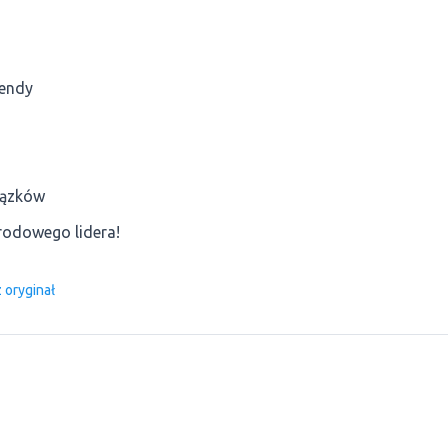
kendy
iązków
rodowego lidera!
 oryginał