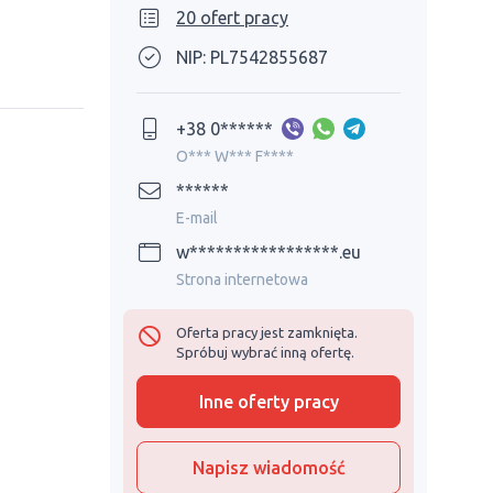
20 ofert pracy
NIP: PL7542855687
+38 0******
O*** W*** F****
******
E-mail
w*****************.eu
Strona internetowa
Oferta pracy jest zamknięta.
Spróbuj wybrać inną ofertę.
Inne oferty pracy
Napisz wiadomość