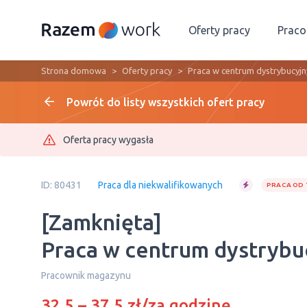
Oferty pracy
Prac
Strona domowa
Oferty pracy
Praca w centrum dystrybucyjn
Powrót do listy wszystkich ofert pracy
Oferta pracy wygasła
ID: 80431
Praca dla niekwalifikowanych
PRACA OD
[Zamknięta]
Praca w centrum dystrybu
Рracownik magazynu
32.5 – 37.5 zł/za godzinę