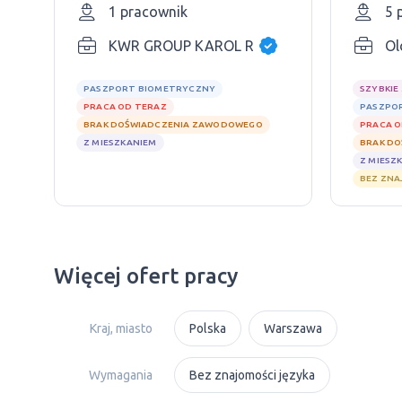
1 pracownik
5 
KWR GROUP KAROL RAUTENBERG
Ol
PASZPORT BIOMETRYCZNY
SZYBKIE
PRACA OD TERAZ
PASZPO
BRAK DOŚWIADCZENIA ZAWODOWEGO
PRACA O
Z MIESZKANIEM
BRAK D
Z MIESZ
BEZ ZNA
Więcej ofert pracy
Kraj, miasto
Polska
Warszawa
Wymagania
Bez znajomości języka