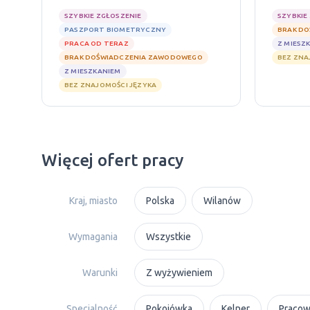
SZYBKIE ZGŁOSZENIE
SZYBKIE
PASZPORT BIOMETRYCZNY
BRAK D
PRACA OD TERAZ
Z MIESZ
BRAK DOŚWIADCZENIA ZAWODOWEGO
BEZ ZNA
Z MIESZKANIEM
BEZ ZNAJOMOŚCI JĘZYKA
Więcej ofert pracy
Kraj, miasto
Polska
Wilanów
Wymagania
Wszystkie
Warunki
Z wyżywieniem
Specjalność
Pokojówka
Kelner
Pracow