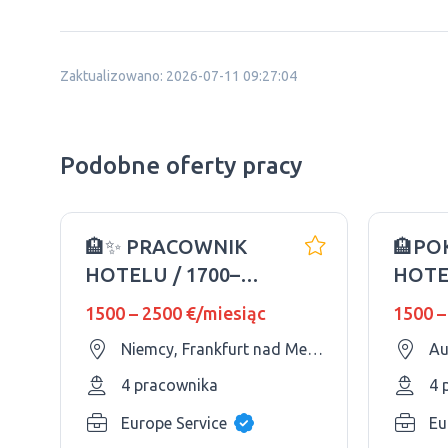
Zaktualizowano: 2026-07-11 09:27:04
Podobne oferty pracy
🏨✨ PRACOWNIK
🏨PO
HOTELU / 1700–
HOTE
2880$/NIEMCY
WIEDE
1500 – 2500 €/miesiąc
1500 –
1700€
Niemcy, Frankfurt nad Menem
Au
4 pracownika
4 
Europe Service
Eu