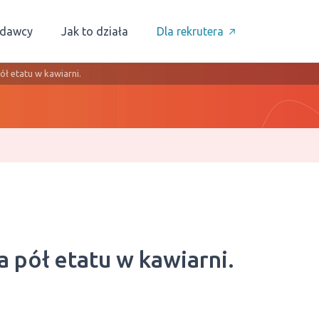
odawcy
Jak to działa
Dla rekrutera
ł etatu w kawiarni.
 pół etatu w kawiarni.