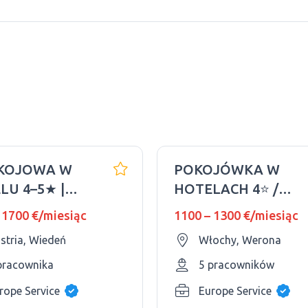
KOJOWA W
POKOJÓWKA W
LU 4–5★ |
HOTELACH 4⭐ /
Ń | 1500–
1200€ NETTO /
 1700 €/miesiąc
1100 – 1300 €/miesiąc
WŁOCHY
stria, Wiedeń
Włochy, Werona
pracownika
5 pracowników
rope Service
Europe Service