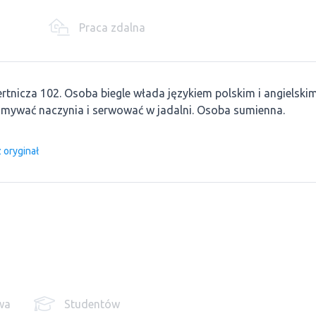
Praca zdalna
tnicza 102. Osoba biegle włada językiem polskim i angielskim
 zmywać naczynia i serwować w jadalni. Osoba sumienna.
 oryginał
wa
Studentów