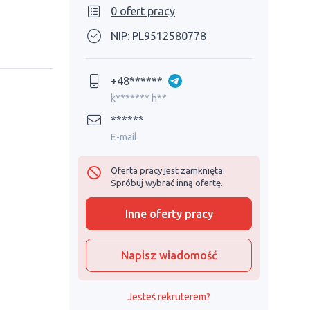
0 ofert pracy
NIP: PL9512580778
+48******
k******* h**
******
E-mail
Oferta pracy jest zamknięta.
Spróbuj wybrać inną ofertę.
Inne oferty pracy
Napisz wiadomość
Jesteś rekruterem?