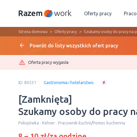
Oferty pracy
Prac
Strona domowa
Oferty pracy
Szukamy osoby do pracy na pó
Powrót do listy wszystkich ofert pracy
Oferta pracy wygasła
ID: 80531
Gastronomia i hotelarstwo
[Zamknięta]
Szukamy osoby do pracy na
Pokojówka
Kelner
Pracownik kuchni/Pomoc kuchenna
8 – 10 zł/za godzinę