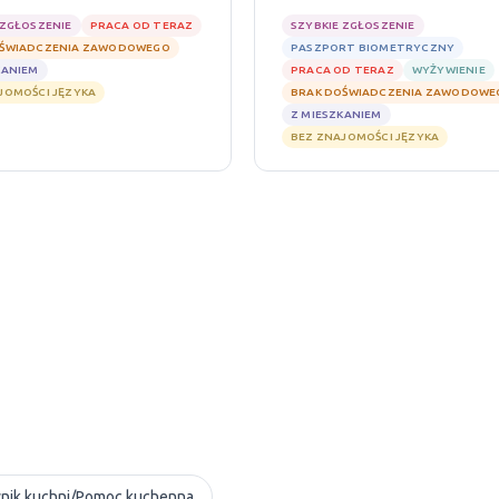
 ZGŁOSZENIE
PRACA OD TERAZ
SZYBKIE ZGŁOSZENIE
OŚWIADCZENIA ZAWODOWEGO
PASZPORT BIOMETRYCZNY
KANIEM
PRACA OD TERAZ
WYŻYWIENIE
JOMOŚCI JĘZYKA
BRAK DOŚWIADCZENIA ZAWODOWE
Z MIESZKANIEM
BEZ ZNAJOMOŚCI JĘZYKA
nik kuchni/Pomoc kuchenna