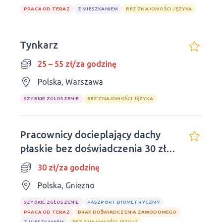
PRACA OD TERAZ
Z MIESZKANIEM
BEZ ZNAJOMOŚCI JĘZYKA
Tynkarz
25 – 55 zł/za godzinę
Polska, Warszawa
SZYBKIE ZGŁOSZENIE
BEZ ZNAJOMOŚCI JĘZYKA
Pracownicy docieplający dachy
płaskie bez doświadczenia 30 zł/h
(netto)!
30 zł/za godzinę
Polska, Gniezno
SZYBKIE ZGŁOSZENIE
PASZPORT BIOMETRYCZNY
PRACA OD TERAZ
BRAK DOŚWIADCZENIA ZAWODOWEGO
Z MIESZKANIEM
BEZ ZNAJOMOŚCI JĘZYKA