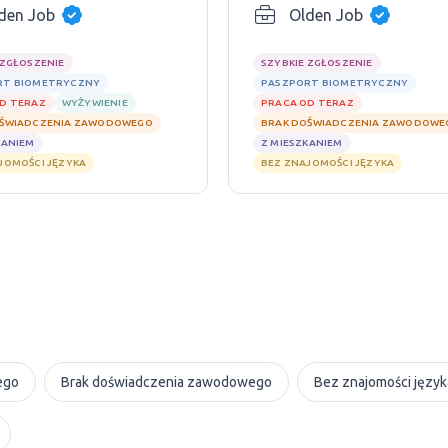
den Job
Olden Job
 ZGŁOSZENIE
SZYBKIE ZGŁOSZENIE
RT BIOMETRYCZNY
PASZPORT BIOMETRYCZNY
D TERAZ
WYŻYWIENIE
PRACA OD TERAZ
OŚWIADCZENIA ZAWODOWEGO
BRAK DOŚWIADCZENIA ZAWODOWE
KANIEM
Z MIESZKANIEM
JOMOŚCI JĘZYKA
BEZ ZNAJOMOŚCI JĘZYKA
ego
Brak doświadczenia zawodowego
Bez znajomości język