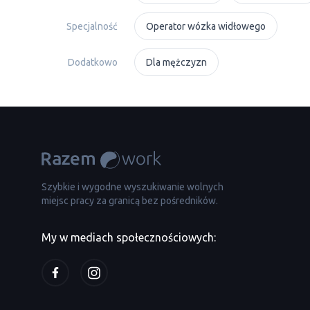
Specjalność
Operator wózka widłowego
Dodatkowo
Dla mężczyzn
Szybkie i wygodne wyszukiwanie wolnych
miejsc pracy za granicą bez pośredników.
My w mediach społecznościowych: