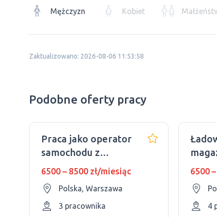
Mężczyzn
Kobiet
Małżeńst
Zaktualizowano: 2026-08-06 11:53:58
Podobne oferty pracy
Praca jako operator
Łado
samochodu z
maga
UDT/płatność
| Sta
6500 – 8500 zł/miesiąc
6500 –
godzinowa
Polska, Warszawa
Po
3 pracownika
4 