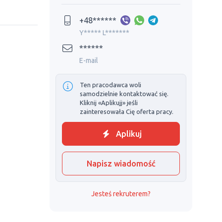
+48******
Y***** L*******
******
E-mail
Ten pracodawca woli
samodzielnie kontaktować się.
Kliknij «Aplikujj» jeśli
zainteresowała Cię oferta pracy.
Aplikuj
Napisz wiadomość
Jesteś rekruterem?