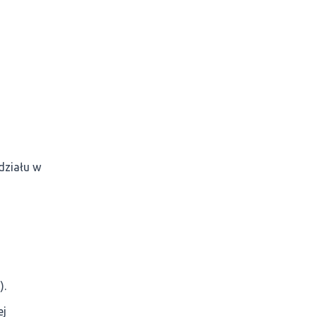
działu w
).
ej