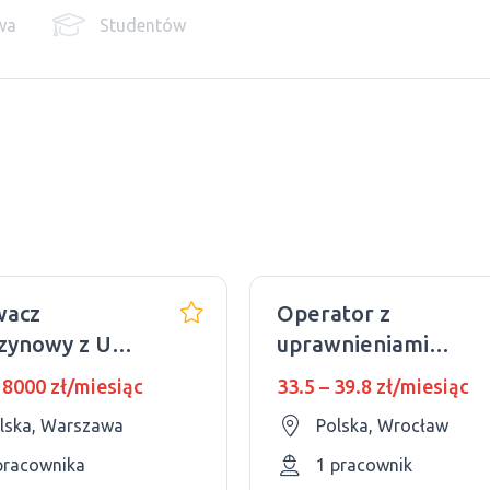
wa
Studentów
wacz
Operator z
zynowy z UDT
uprawnieniami
wka godzinowa
UDT. Praca 40 km
 8000 zł/miesiąc
33.5 – 39.8 zł/miesiąc
od Wrocławia.
lska, Warszawa
Polska, Wrocław
pracownika
1 pracownik