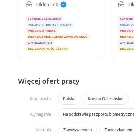
Olden Job
Ol
SZYBKIE ZGŁOSZENIE
SZYBKIE
PASZPORT BIOMETRYCZNY
PASZPO
PRACA OD TERAZ
PRACA O
BRAK DOŚWIADCZENIA ZAWODOWEGO
BRAK D
Z MIESZKANIEM
Z MIESZ
BEZ ZNAJOMOŚCI JĘZYKA
BEZ ZNA
Więcej ofert pracy
Kraj, miasto
Polska
Krosno Odrzańskie
Wymagania
Na podstawie paszportu biometryczn
Warunki
Z wyżywieniem
Z mieszkaniem