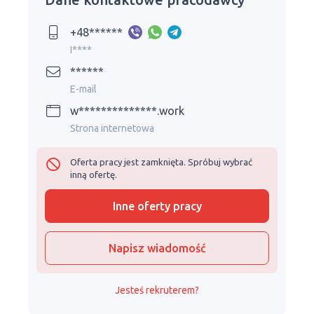
+48******
I****
******
E-mail
w**************.work
Strona internetowa
Oferta pracy jest zamknięta. Spróbuj wybrać
inną ofertę.
Inne oferty pracy
Napisz wiadomość
Jesteś rekruterem?