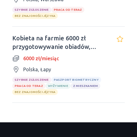
SZYBKIE ZGŁOSZENIE
PRACA OD TERAZ
BEZ ZNAJOMOŚCI JĘZYKA
Kobieta na farmie 6000 zł
przygotowywanie obiadów,
pojenie cieląt
6000 zł/miesiąc
Polska, Łapy
SZYBKIE ZGŁOSZENIE
PASZPORT BIOMETRYCZNY
PRACA OD TERAZ
WYŻYWIENIE
Z MIESZKANIEM
BEZ ZNAJOMOŚCI JĘZYKA