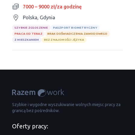
7000 – 9000 zł/za godzinę
Polska, Gdynia
SZYBKIE ZGŁOSZENIE
PASZPORT BIOMETRYCZNY
PRACA OD TERAZ
BRAK DOŚWIADCZENIA ZAWODOWEGO
Z MIESZKANIEM
BEZ ZNAJOMOŚCI JĘZYKA
Szybkie i wygodne wyszukiwanie wolnych miejsc pracy za
granicą bez pośredników.
Oferty pracy: