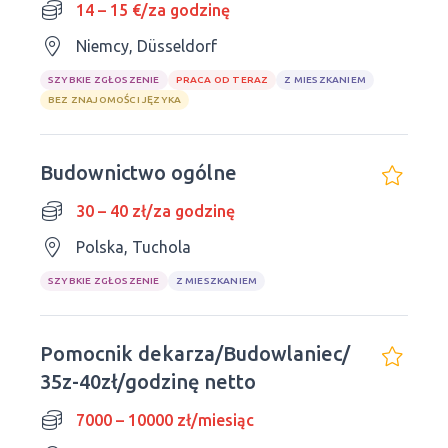
14 – 15 €/za godzinę
Niemcy, Düsseldorf
SZYBKIE ZGŁOSZENIE
PRACA OD TERAZ
Z MIESZKANIEM
BEZ ZNAJOMOŚCI JĘZYKA
Budownictwo ogólne
30 – 40 zł/za godzinę
Polska, Tuchola
SZYBKIE ZGŁOSZENIE
Z MIESZKANIEM
Pomocnik dekarza/Budowlaniec/
35z-40zł/godzinę netto
7000 – 10000 zł/miesiąc