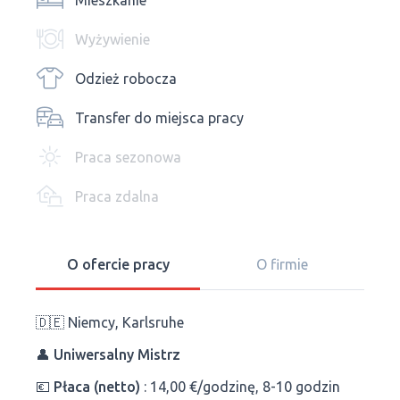
Mieszkanie
Wyżywienie
Odzież robocza
Transfer do miejsca pracy
Praca sezonowa
Praca zdalna
O ofercie pracy
O firmie
🇩🇪 Niemcy, Karlsruhe
👤
Uniwersalny Mistrz
💶
Płaca (netto)
: 14,00 €/godzinę, 8-10 godzin