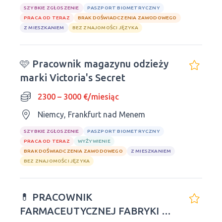
SZYBKIE ZGŁOSZENIE
PASZPORT BIOMETRYCZNY
PRACA OD TERAZ
BRAK DOŚWIADCZENIA ZAWODOWEGO
Z MIESZKANIEM
BEZ ZNAJOMOŚCI JĘZYKA
🩷 Pracownik magazynu odzieży
marki Victoria's Secret
2300 – 3000 €/miesiąc
Niemcy, Frankfurt nad Menem
SZYBKIE ZGŁOSZENIE
PASZPORT BIOMETRYCZNY
PRACA OD TERAZ
WYŻYWIENIE
BRAK DOŚWIADCZENIA ZAWODOWEGO
Z MIESZKANIEM
BEZ ZNAJOMOŚCI JĘZYKA
💊 PRACOWNIK
FARMACEUTYCZNEJ FABRYKI W