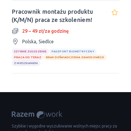
Pracownik montażu produktu
(K/M/N) praca ze szkoleniem!
29 – 49 zł/za godzinę
Polska, Siedlce
SZYBKIE ZGŁOSZENIE
PASZPORT BIOMETRYCZNY
PRACA OD TERAZ
BRAK DOŚWIADCZENIA ZAWODOWEGO
Z MIESZKANIEM
Szybkie i wygodne wyszukiwanie wolnych miejsc pracy za