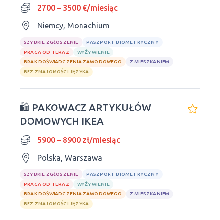
NIEMCZECH
2700 – 3500 €/miesiąc
Niemcy, Monachium
SZYBKIE ZGŁOSZENIE
PASZPORT BIOMETRYCZNY
PRACA OD TERAZ
WYŻYWIENIE
BRAK DOŚWIADCZENIA ZAWODOWEGO
Z MIESZKANIEM
BEZ ZNAJOMOŚCI JĘZYKA
🛍 PAKOWACZ ARTYKUŁÓW
DOMOWYCH IKEA
5900 – 8900 zł/miesiąc
Polska, Warszawa
SZYBKIE ZGŁOSZENIE
PASZPORT BIOMETRYCZNY
PRACA OD TERAZ
WYŻYWIENIE
BRAK DOŚWIADCZENIA ZAWODOWEGO
Z MIESZKANIEM
BEZ ZNAJOMOŚCI JĘZYKA