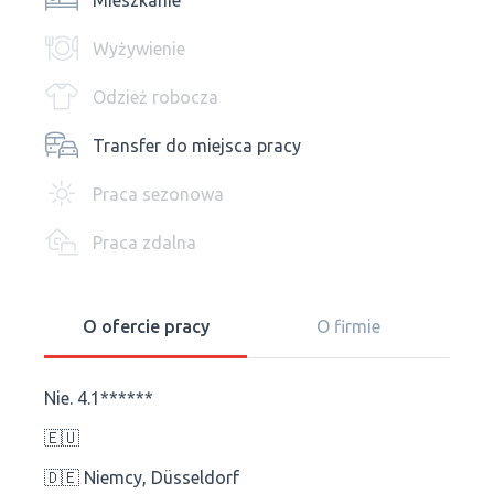
Mieszkanie
Wyżywienie
Odzież robocza
Transfer do miejsca pracy
Praca sezonowa
Praca zdalna
O ofercie pracy
O firmie
Nie. 4.1******
🇪🇺
🇩🇪 Niemcy, Düsseldorf